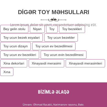
DIGƏR TOY MƏHSULLARI
Bey gelin stolu
Nişan
Toy
Toy bezekleri
Toy ucun bezek esyalari
Toy ucun bezekler
Toy ucun dizayn
Toy ucun ev bezedilmesi
Toy ucun ev bezekleri
Toy ucun evin bezedilmesi
Xina dekorlari
Xinayaxdi merasimi
Xinayaxdi merasimleri
Xına
BİZİMLƏ ƏLAQƏ
Ünvanı: Əhməd Rəcəbli, Nərimanov rayonu, Bakı.