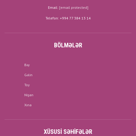
Email:
[email protected]
Telefon: +994 77 384 13 14
BÖLMƏLƏR
Bəy
Gəlin
Toy
Nişan
Xına
XÜSUSI SƏHIFƏLƏR