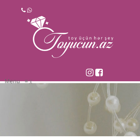
Skip
to
content
Menu
≡
╳