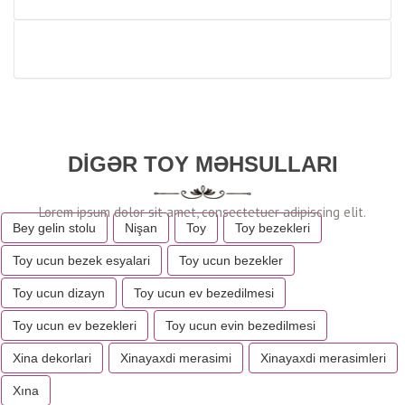
DIGƏR TOY MƏHSULLARI
Bey gelin stolu
Nişan
Toy
Toy bezekleri
Toy ucun bezek esyalari
Toy ucun bezekler
Toy ucun dizayn
Toy ucun ev bezedilmesi
Toy ucun ev bezekleri
Toy ucun evin bezedilmesi
Xina dekorlari
Xinayaxdi merasimi
Xinayaxdi merasimleri
Xına