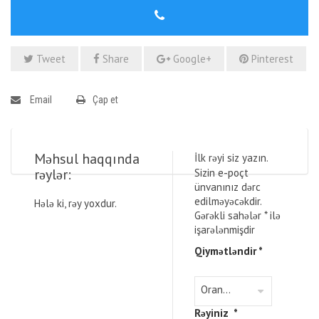
Tweet
Share
Google+
Pinterest
Email
Çap et
Məhsul haqqında
İlk rəyi siz yazın.
rəylər:
Sizin e-poçt
ünvanınız dərc
edilməyəcəkdir.
Hələ ki, rəy yoxdur.
Gərəkli sahələr
*
ilə
işarələnmişdir
Qiymətləndir
*
Rəyiniz
*