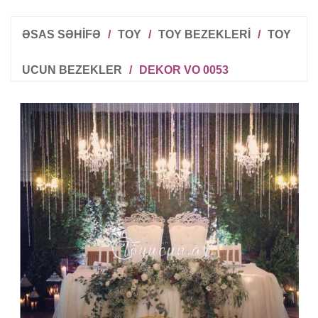
ƏSAS SƏHİFƏ
/
TOY
/
TOY BEZEKLERI
/
TOY
UCUN BEZEKLER
/
DEKOR VO 0053
R
T