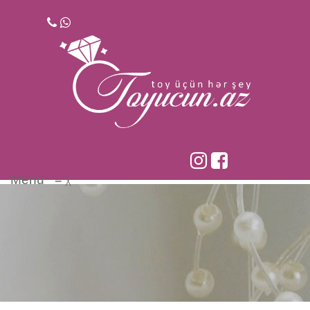
Skip
to
content
Menu
≡
╳