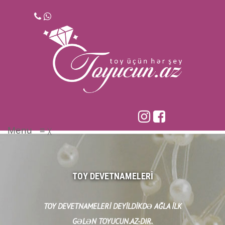
Skip
to
content
Menu
≡
╳
TOY DEVETNAMELERI
TOY DEVETNAMELERI DEYILDIKDƏ AĞLA ILK
GƏLƏN TOYUCUN.AZ-DIR.