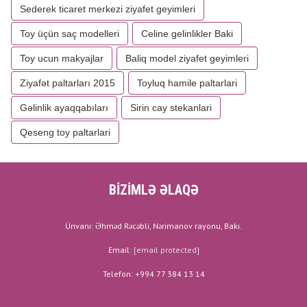
Sederek ticaret merkezi ziyafet geyimleri
Toy üçün saç modelleri
Celine gelinlikler Baki
Toy ucun makyajlar
Baliq model ziyafet geyimleri
Ziyafət paltarları 2015
Toyluq hamile paltarlari
Gəlinlik ayaqqabıları
Sirin cay stekanlari
Qeseng toy paltarlari
BİZİMLƏ ƏLAQƏ
Ünvanı: Əhməd Rəcəbli, Nərimanov rayonu, Bakı.
Email:
[email protected]
Telefon: +994 77 384 13 14