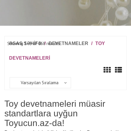
Showing 1–9 of 168 results
ƏSAS SƏHİFƏ
/
DEVETNAMELER
/
TOY
DEVETNAMELERI
Varsayılan Sıralama
Toy devetnameleri müasir
standartlara uyğun
Toyucun.az-da!