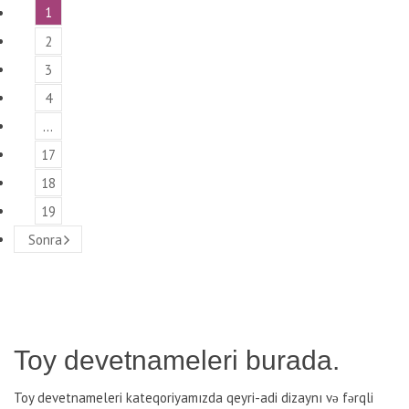
1
2
3
4
…
17
18
19
Sonra
Toy devetnameleri burada.
Toy devetnameleri kateqoriyamızda qeyri-adi dizaynı və fərqli