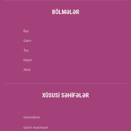
BÖLMƏLƏR
Bəy
Gəlin
Toy
Nişan
Xına
XÜSUSI SƏHIFƏLƏR
Gelinlikler
Gelin masinlari