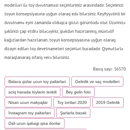
modelləri ilə toy dəvətnaməsi seçimlərimiz arasındadır. Seçiminizi
toyun konsepsiyasına uyğun olaraq edə bilərsiniz. Keyfiyyətinli bir
dəvətnamə eyni zamanda olduqca gözəl görüntüdə olur. Üzərinizə
şəklinizi çap etdirə biləcəyiniz, ipəkdən hazırlanmış, müxtəlif
kağızlardan hazırlanan, toyun konsepsiyasına uyğun olaraq
dizayn edilən toy devetnameleri seçimləri buradadır. Qiymətlərlə
maraqlanaraq sifariş verə bilərsiniz.
Baxış sayı: 16570
Balaca qizlar ucun toy paltarlari
Gelinlik ve saç modelleri
aciq havada toylarin teskili
Bey gelin foto
Nisan ucun makyajlar
Toy tortlari 2020
2019 Gelinlik
İnstagram toy paltarlari
Şarlarla bəzək
Dali uzun qabagi qisa donlar