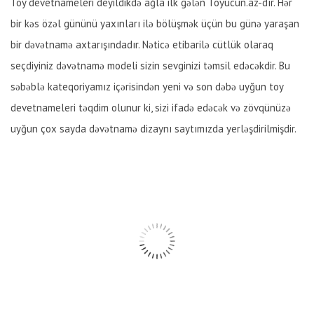
Toy devetnameleri deyildikdə ağla ilk gələn Toyucun.az-dır. Hər
bir kəs özəl gününü yaxınları ilə bölüşmək üçün bu günə yaraşan
bir dəvətnamə axtarışındadır. Nəticə etibarilə cütlük olaraq
seçdiyiniz dəvətnamə modeli sizin sevginizi təmsil edəcəkdir. Bu
səbəblə kateqoriyamız içərisindən yeni və son dəbə uyğun toy
devetnameleri təqdim olunur ki, sizi ifadə edəcək və zövqünüzə
uyğun çox sayda dəvətnamə dizaynı saytımızda yerləşdirilmişdir.