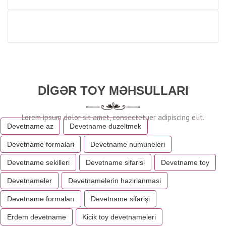
DIGƏR TOY MƏHSULLARI
Devetname az
Devetname duzeltmek
Devetname formalari
Devetname numuneleri
Devetname sekilleri
Devetname sifarisi
Devetname toy
Devetnameler
Devetnamelerin hazirlanmasi
Dəvətnamə formaları
Dəvətnamə sifarişi
Erdem devetname
Kicik toy devetnameleri