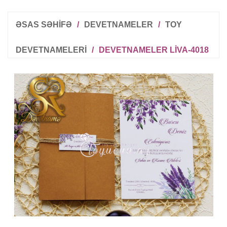
ƏSAS SƏHİFƏ
/
DEVETNAMELER
/
TOY
DEVETNAMELERI
/
DEVETNAMELER LIVA-4018
R
T