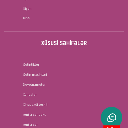
Nişan
Xına
XÜSUSI SƏHIFƏLƏR
Gelinlikler
Gelin masinlari
Devetnameler
Xoncalar
Xinayaxdi teskili
rent a car baku
rent a car