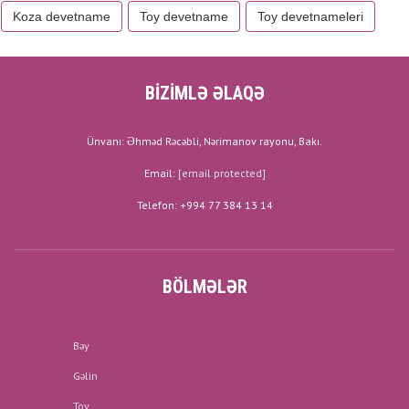
Koza devetname
Toy devetname
Toy devetnameleri
BİZİMLƏ ƏLAQƏ
Ünvanı: Əhməd Rəcəbli, Nərimanov rayonu, Bakı.
Email:
[email protected]
Telefon: +994 77 384 13 14
BÖLMƏLƏR
Bəy
Gəlin
Toy