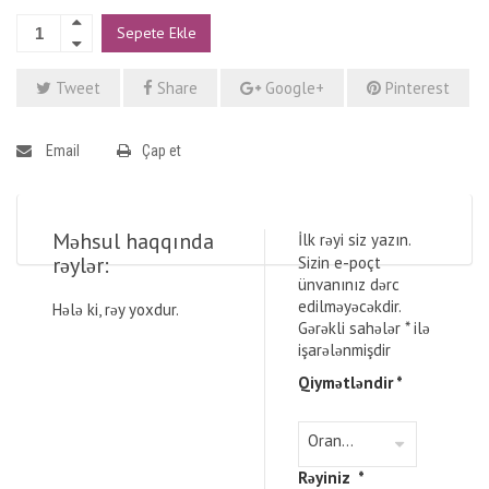
Sepete Ekle
Tweet
Share
Google+
Pinterest
Email
Çap et
Məhsul haqqında
İlk rəyi siz yazın.
rəylər:
Sizin e-poçt
ünvanınız dərc
edilməyəcəkdir.
Hələ ki, rəy yoxdur.
Gərəkli sahələr
*
ilə
işarələnmişdir
Qiymətləndir
*
Rəyiniz
*