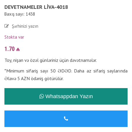
DEVETNAMELER LIVA-4018
Baxış sayı: 1438
Şərhinizi yazın
Stokta var
1.70
₼
Toy, nişan və özəl günləriniz üçün dəvətnamələr.
*Minimum sifariş sayı 50 ƏDƏD. Daha az sifariş saylarında
Əlavə 5 AZN ödəniş götürülür.
Whatsappdan Yazın