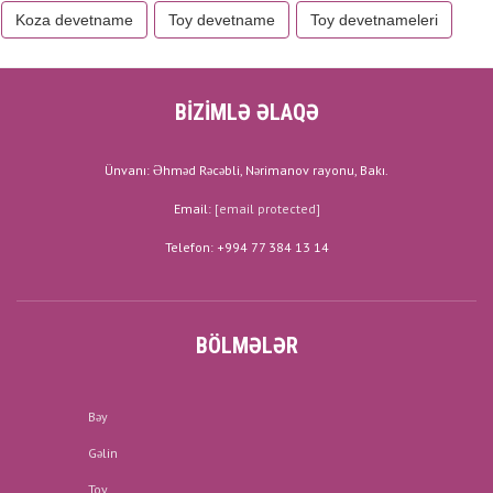
Koza devetname
Toy devetname
Toy devetnameleri
BİZİMLƏ ƏLAQƏ
Ünvanı: Əhməd Rəcəbli, Nərimanov rayonu, Bakı.
Email:
[email protected]
Telefon: +994 77 384 13 14
BÖLMƏLƏR
Bəy
Gəlin
Toy