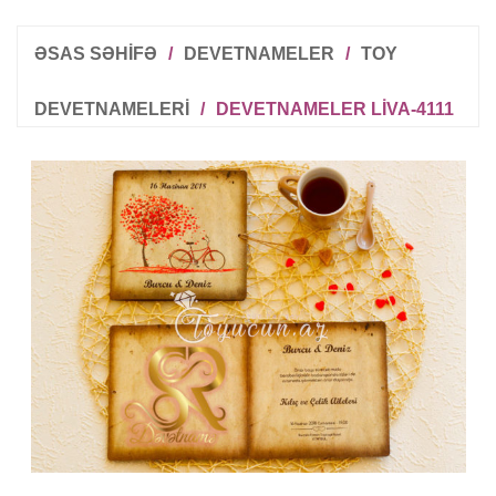
ƏSAS SƏHİFƏ
/
DEVETNAMELER
/
TOY
DEVETNAMELERI
/
DEVETNAMELER LIVA-4111
R
T