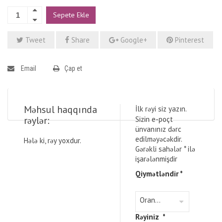
Sepete Ekle
Tweet
Share
Google+
Pinterest
Email
Çap et
Məhsul haqqında
İlk rəyi siz yazın.
rəylər:
Sizin e-poçt
ünvanınız dərc
edilməyəcəkdir.
Hələ ki, rəy yoxdur.
Gərəkli sahələr
*
ilə
işarələnmişdir
Qiymətləndir
*
Rəyiniz
*