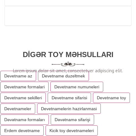
DIGƏR TOY MƏHSULLARI
Devetname az
Devetname duzeltmek
Devetname formalari
Devetname numuneleri
Devetname sekilleri
Devetname sifarisi
Devetname toy
Devetnameler
Devetnamelerin hazirlanmasi
Dəvətnamə formaları
Dəvətnamə sifarişi
Erdem devetname
Kicik toy devetnameleri