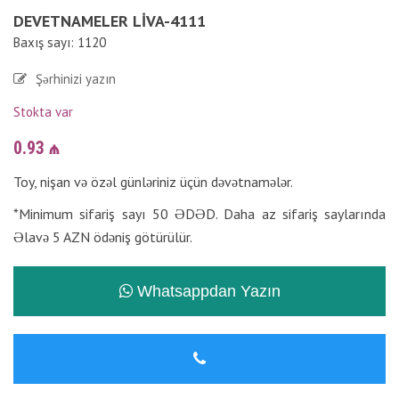
DEVETNAMELER LIVA-4111
Baxış sayı: 1120
Şərhinizi yazın
Stokta var
0.93
₼
Toy, nişan və özəl günləriniz üçün dəvətnamələr.
*Minimum sifariş sayı 50 ƏDƏD. Daha az sifariş saylarında
Əlavə 5 AZN ödəniş götürülür.
Whatsappdan Yazın