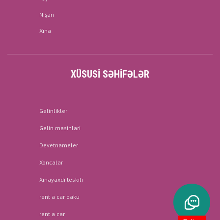
Nişan
Xına
XÜSUSI SƏHIFƏLƏR
Gelinlikler
Gelin masinlari
Devetnameler
Xoncalar
Xinayaxdi teskili
rent a car baku
rent a car