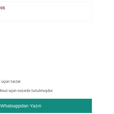
006
RƏYLƏR
TƏSVIR
z üçün taclar.
sul üçün nəzərdə tutulmuşdur.
Whatsappdan Yazın