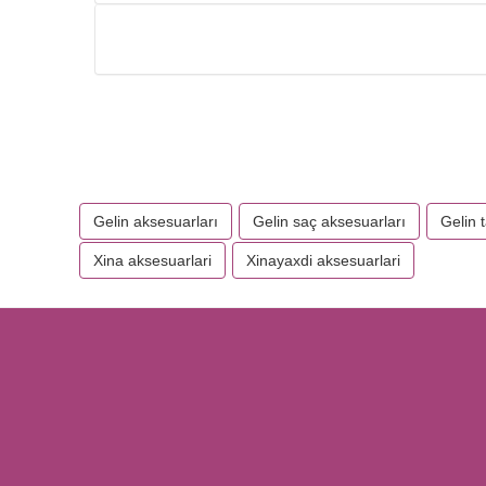
Gelin aksesuarları
Gelin saç aksesuarları
Gelin t
Xina aksesuarlari
Xinayaxdi aksesuarlari