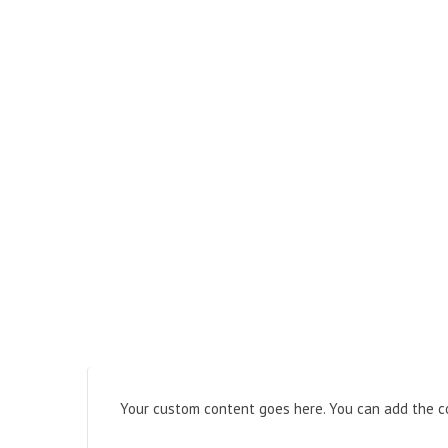
Your custom content goes here. You can add the co