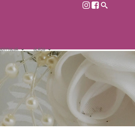
ƏDIYYƏLƏR
ƏLAQƏ