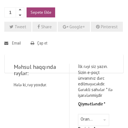
Sepete Ekle
Tweet
Share
Google+
Pinterest
Email
Çap et
Məhsul haqqında
İlk rəyi siz yazın.
rəylər:
Sizin e-poçt
ünvanınız dərc
edilməyəcəkdir.
Hələ ki, rəy yoxdur.
Gərəkli sahələr
*
ilə
işarələnmişdir
Qiymətləndir
*