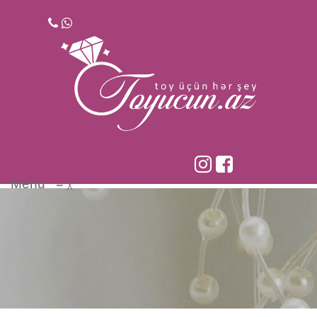
Skip
to
content
Menu
≡
╳