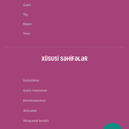
Gəlin
Toy
Nişan
Xına
XÜSUSI SƏHIFƏLƏR
Gelinlikler
Gelin masinlari
Devetnameler
Xoncalar
Xinayaxdi teskili