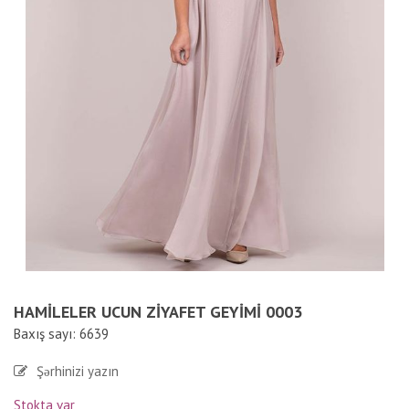
HAMILELER UCUN ZIYAFET GEYIMI 0003
Baxış sayı: 6639
Şərhinizi yazın
Stokta var