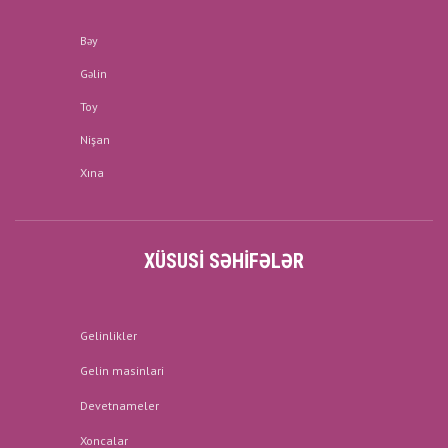
Bəy
Gəlin
Toy
Nişan
Xına
XÜSUSI SƏHIFƏLƏR
Gelinlikler
Gelin masinlari
Devetnameler
Xoncalar