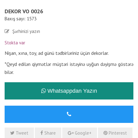
DEKOR VO 0026
Baxış sayı: 1573
Şərhinizi yazın
Stokta var
Nişan, xına, toy, ad günü tədbirləriniz üçün dekorlar.
*Qeyd edilən qiymətlər müştəri istəyinə uyğun dəyişmə göstərə
bilər.
Whatsappdan Yazın
Tweet
Share
Google+
Pinterest