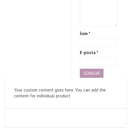
İsim
*
E-posta
*
Your custom content goes here. You can add the
content for individual product