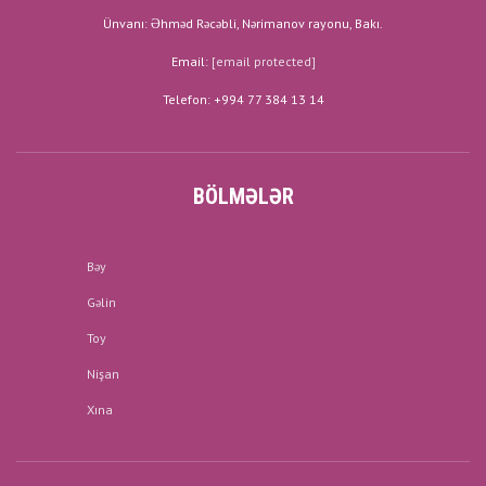
Ünvanı: Əhməd Rəcəbli, Nərimanov rayonu, Bakı.
Email:
[email protected]
Telefon: +994 77 384 13 14
BÖLMƏLƏR
Bəy
Gəlin
Toy
Nişan
Xına