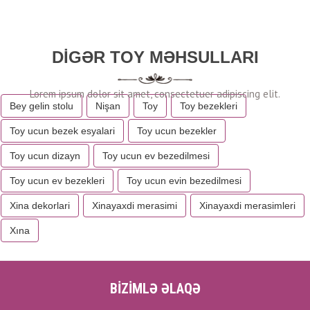
DIGƏR TOY MƏHSULLARI
Bey gelin stolu
Nişan
Toy
Toy bezekleri
Toy ucun bezek esyalari
Toy ucun bezekler
Toy ucun dizayn
Toy ucun ev bezedilmesi
Toy ucun ev bezekleri
Toy ucun evin bezedilmesi
Xina dekorlari
Xinayaxdi merasimi
Xinayaxdi merasimleri
Xına
BİZİMLƏ ƏLAQƏ