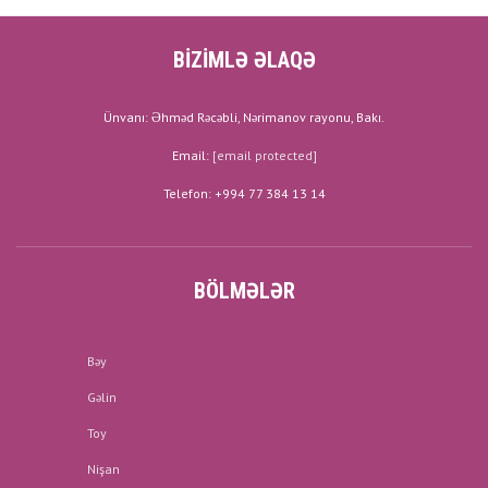
BİZİMLƏ ƏLAQƏ
Ünvanı: Əhməd Rəcəbli, Nərimanov rayonu, Bakı.
Email:
[email protected]
Telefon: +994 77 384 13 14
BÖLMƏLƏR
Bəy
Gəlin
Toy
Nişan