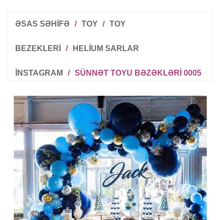
ƏSAS SƏHİFƏ
/
TOY
/
TOY
BEZEKLERI
/
HELIUM SARLAR
INSTAGRAM
/
SÜNNƏT TOYU BƏZƏKLƏRI 0005
R
T