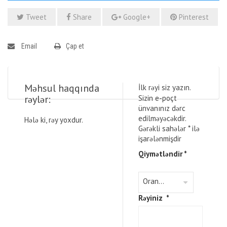
Tweet
Share
Google+
Pinterest
Email
Çap et
Məhsul haqqında
İlk rəyi siz yazın.
rəylər:
Sizin e-poçt
ünvanınız dərc
edilməyəcəkdir.
Hələ ki, rəy yoxdur.
Gərəkli sahələr
*
ilə
işarələnmişdir
Qiymətləndir
*
Rəyiniz
*