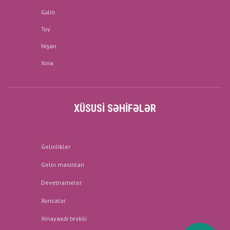
Gəlin
Toy
Nişan
Xına
XÜSUSI SƏHIFƏLƏR
Gelinlikler
Gelin masinlari
Devetnameler
Xoncalar
Xinayaxdi teskili