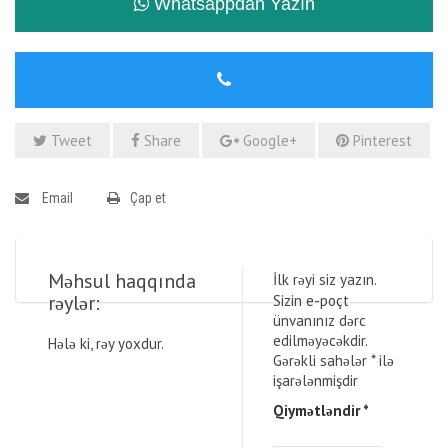
Whatsappdan Yazın
Tweet
Share
Google+
Pinterest
Email
Çap et
Məhsul haqqında
İlk rəyi siz yazın.
rəylər:
Sizin e-poçt
ünvanınız dərc
edilməyəcəkdir.
Hələ ki, rəy yoxdur.
Gərəkli sahələr
*
ilə
işarələnmişdir
Qiymətləndir
*