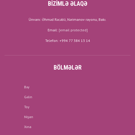
BİZİMLƏ ƏLAQƏ
Ünvanı: Əhməd Rəcəbli, Nərimanov rayonu, Bakı.
Email:
[email protected]
Telefon: +994 77 384 13 14
BÖLMƏLƏR
Bəy
Gəlin
Toy
Nişan
Xına