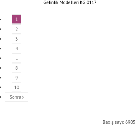
Gelinlik Modelleri KG 0117
1
2
3
4
…
8
9
10
Sonra
Baxış sayı: 6905