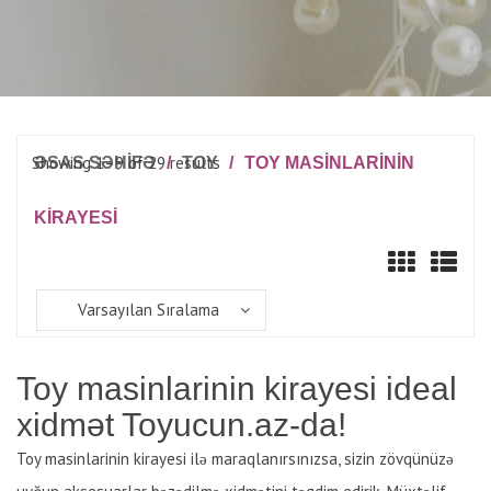
Showing 1–9 of 29 results
ƏSAS SƏHİFƏ
/
TOY
/
TOY MASINLARININ
KIRAYESI
Varsayılan Sıralama
Toy masinlarinin kirayesi ideal
xidmət Toyucun.az-da!
Toy masinlarinin kirayesi ilə maraqlanırsınızsa, sizin zövqünüzə