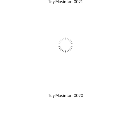
Toy Masinlari 0021
Toy Masinlari 0020