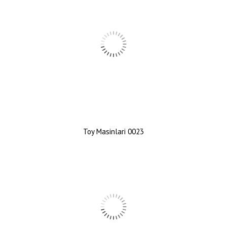
Toy Masinlari 0023