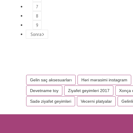
7
8
9
Sonra
Gelin saç aksesuarları
Həri mərasimi instagram
Devetname toy
Ziyafet geyimleri 2017
Xonça 
Sadə ziyafət geyimləri
Vecerni platyalar
Gelinl