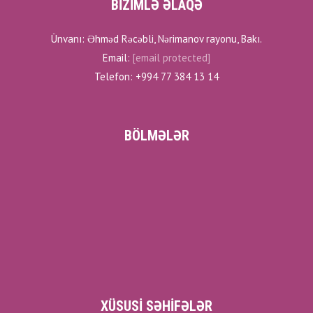
BİZİMLƏ ƏLAQƏ
Ünvanı: Əhməd Rəcəbli, Nərimanov rayonu, Bakı.
Email:
[email protected]
Telefon: +994 77 384 13 14
BÖLMƏLƏR
XÜSUSI SƏHIFƏLƏR