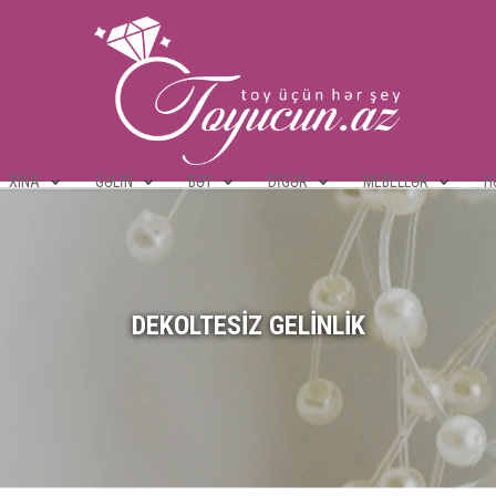
XINA
GƏLIN
BƏY
DIGƏR
MEBELLƏR
H
DEKOLTESIZ GELINLIK