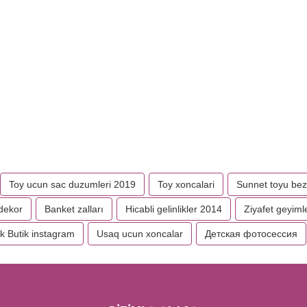
Toy ucun sac duzumleri 2019
Toy xoncalari
Sunnet toyu bez
dekor
Banket zalları
Hicabli gelinlikler 2014
Ziyafet geyiml
ik Butik instagram
Usaq ucun xoncalar
Детская фотосессия