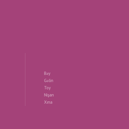
Bəy
Gəlin
Toy
Nişan
Xına