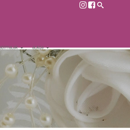
ƏDIYYƏLƏR
ƏLAQƏ