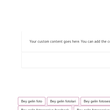
Your custom content goes here. You can add the co
Bey gelin foto
Bey gelin fotolari
Bey gelin fotoses