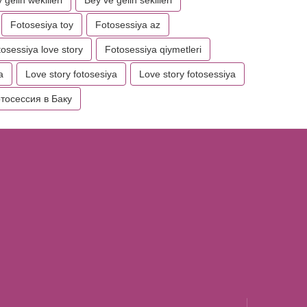
 gelin wekilleri
Bey ve gelin sekilleri
Fotosesiya toy
Fotosessiya az
osessiya love story
Fotosessiya qiymetleri
a
Love story fotosesiya
Love story fotosessiya
тосессия в Баку