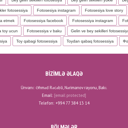
si
Bey gelin sekilleri fotosesiya
Bey gelin sekilleri yukle
Bey
kler fotosessiya
Fotosesiya instagram
Fotosesiya love story
ya etmek
Fotosessiya facebook
Fotosessiya instagram
Fot
a toy ucun
Fotosessiya v baku
Gelin ve bey sekilleri fotosessiy
siya
Toy qabagi fotosessiya
Toydan qabaq fotosessiya
Фо
BİZİMLƏ ƏLAQƏ
Ünvanı: Əhməd Rəcəbli, Nərimanov rayonu, Bakı.
Email:
[email protected]
Telefon: +994 77 384 13 14
BÖLMƏLƏR