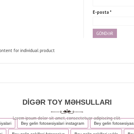
E-posta
*
ntent for individual product
DIGƏR TOY MƏHSULLARI
iyalari
Bey gelin fotosesiyalari instagram
Bey gelin fotosesiyas