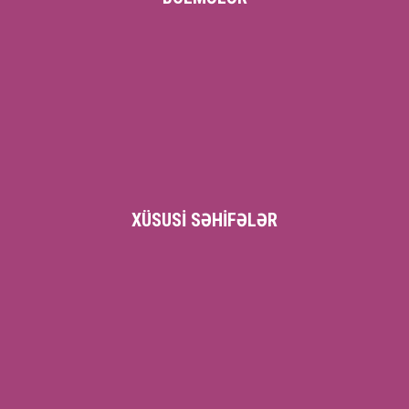
XÜSUSI SƏHIFƏLƏR