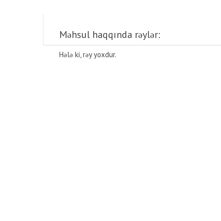
Məhsul haqqında rəylər:
Hələ ki, rəy yoxdur.