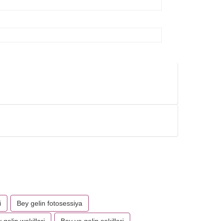
i
Bey gelin fotosessiya