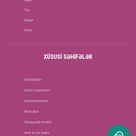
Toy
Nişan
Xına
XÜSUSI SƏHIFƏLƏR
Gelinlikler
Gelin masinlari
Devetnameler
Xoncalar
Xinayaxdi teskili
rent a car baku