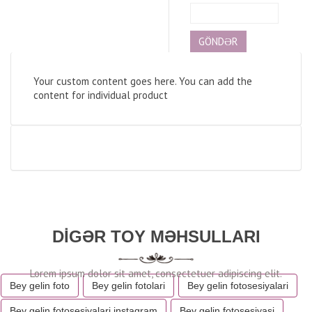
Your custom content goes here. You can add the
content for individual product
DIGƏR TOY MƏHSULLARI
Bey gelin foto
Bey gelin fotolari
Bey gelin fotosesiyalari
Bey gelin fotosesiyalari instagram
Bey gelin fotosesiyasi