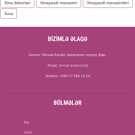
Xina dekorlari
Xinayaxdi merasimi
Xinayaxdi merasimleri
Xına
BİZİMLƏ ƏLAQƏ
Ünvanı: Əhməd Rəcəbli, Nərimanov rayonu, Bakı.
Email:
[email protected]
Telefon: +994 77 384 13 14
BÖLMƏLƏR
Bəy
Gəlin