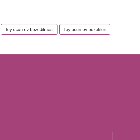
Toy ucun ev bezedilmesi
Toy ucun ev bezekleri