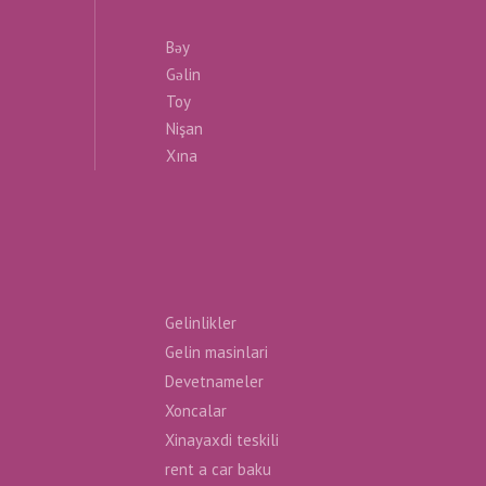
Bəy
Gəlin
Toy
Nişan
Xına
Gelinlikler
Gelin masinlari
Devetnameler
Xoncalar
Xinayaxdi teskili
rent a car baku