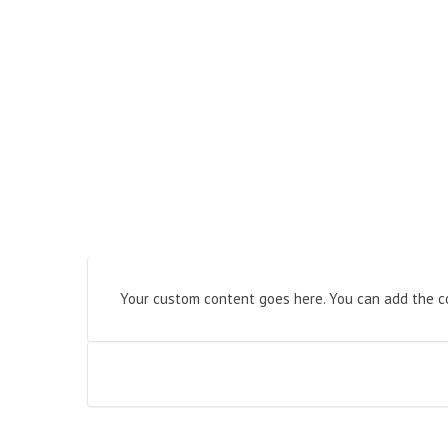
Your custom content goes here. You can add the co