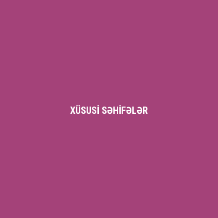
XÜSUSI SƏHIFƏLƏR