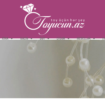
XINA
GƏLIN
BƏY
DIGƏR
MEBELLƏR
H