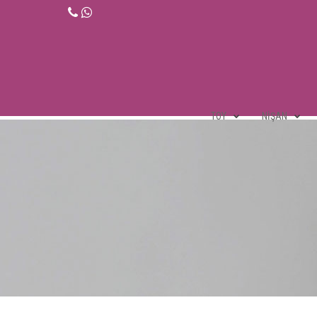
Skip
to
content
TOY
NIŞAN