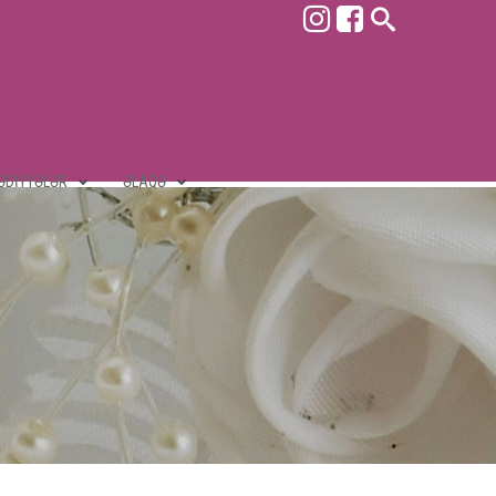
ƏDIYYƏLƏR
ƏLAQƏ