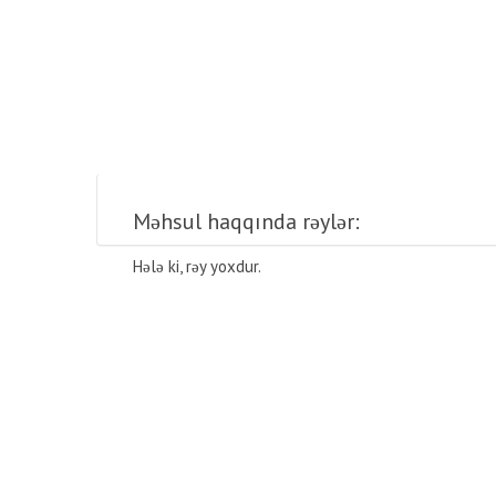
Məhsul haqqında rəylər:
Hələ ki, rəy yoxdur.