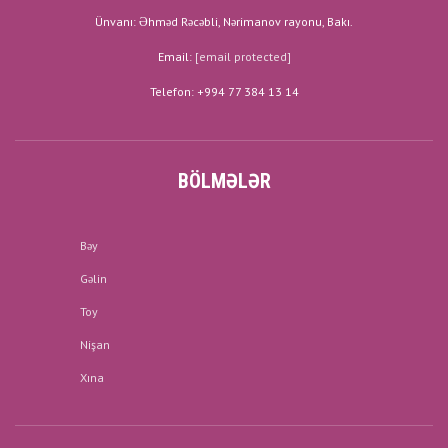
Ünvanı: Əhməd Rəcəbli, Nərimanov rayonu, Bakı.
Email:
[email protected]
Telefon: +994 77 384 13 14
BÖLMƏLƏR
Bəy
Gəlin
Toy
Nişan
Xına