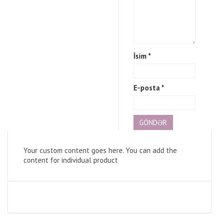
İsim
*
E-posta
*
Your custom content goes here. You can add the
content for individual product