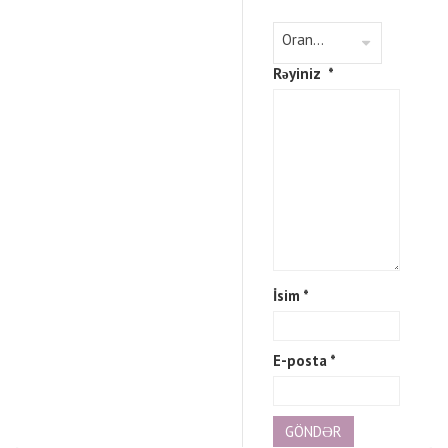
Rəyiniz
*
İsim
*
E-posta
*