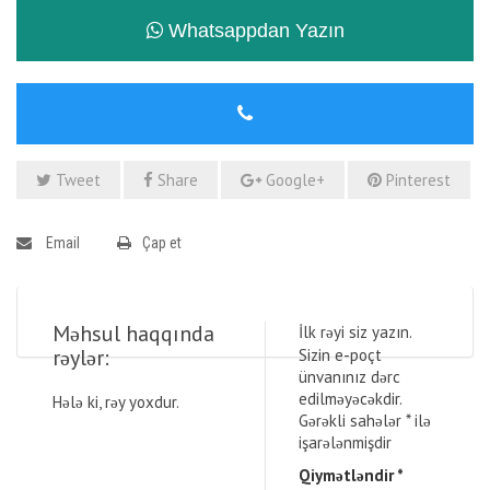
Whatsappdan Yazın
Tweet
Share
Google+
Pinterest
Email
Çap et
Məhsul haqqında
İlk rəyi siz yazın.
rəylər:
Sizin e-poçt
ünvanınız dərc
edilməyəcəkdir.
Hələ ki, rəy yoxdur.
Gərəkli sahələr
*
ilə
işarələnmişdir
Qiymətləndir
*