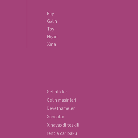
Bəy
Gəlin
Toy
Nişan
Xına
Gelinlikler
Gelin masinlari
Devetnameler
Xoncalar
Xinayaxdi teskili
rent a car baku