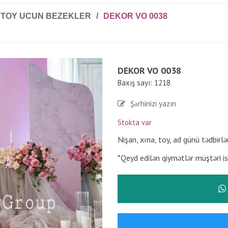
TOY UCUN BEZEKLER
/
DEKOR VO 0038
DEKOR VO 0038
Baxış sayı: 1218
Şərhinizi yazın
Stokta var
Nişan, xına, toy, ad günü tədbirlə
*Qeyd edilən qiymətlər müştəri is