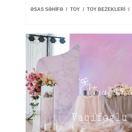
ƏSAS SƏHİFƏ
/
TOY
/
TOY BEZEKLERI
/