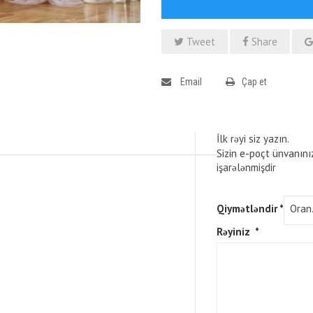
Tweet
Share
Email
Çap et
İlk rəyi siz yazın.
Sizin e-poçt ünvanını
işarələnmişdir
Qiymətləndir
*
Rəyiniz
*