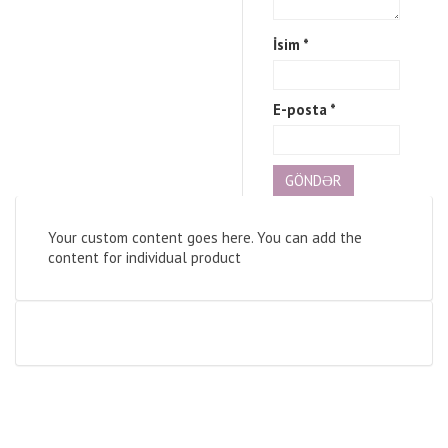
İsim
*
E-posta
*
Your custom content goes here. You can add the
content for individual product