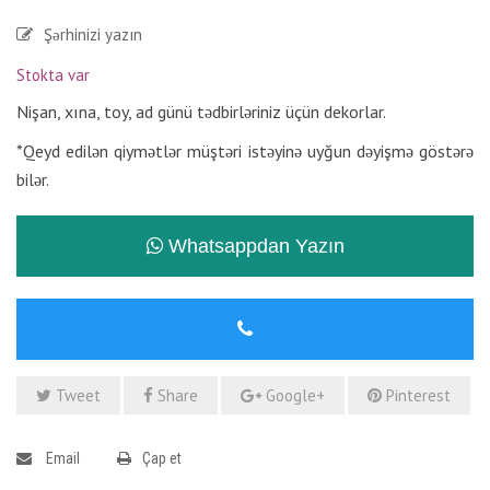
Şərhinizi yazın
Stokta var
Nişan, xına, toy, ad günü tədbirləriniz üçün dekorlar.
*Qeyd edilən qiymətlər müştəri istəyinə uyğun dəyişmə göstərə
bilər.
Whatsappdan Yazın
Tweet
Share
Google+
Pinterest
Email
Çap et