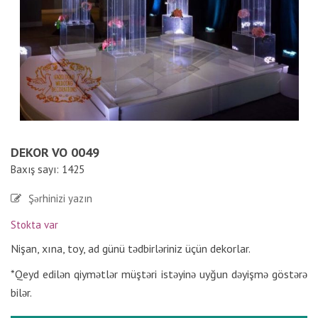
DEKOR VO 0049
Baxış sayı: 1425
Şərhinizi yazın
Stokta var
Nişan, xına, toy, ad günü tədbirləriniz üçün dekorlar.
*Qeyd edilən qiymətlər müştəri istəyinə uyğun dəyişmə göstərə
bilər.