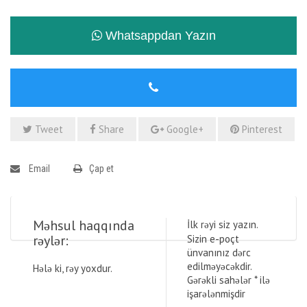
Whatsappdan Yazın
Tweet
Share
Google+
Pinterest
Email
Çap et
Məhsul haqqında
İlk rəyi siz yazın.
rəylər:
Sizin e-poçt
ünvanınız dərc
edilməyəcəkdir.
Hələ ki, rəy yoxdur.
Gərəkli sahələr
*
ilə
işarələnmişdir