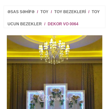
ƏSAS SƏHİFƏ
/
TOY
/
TOY BEZEKLERI
/
TOY
UCUN BEZEKLER
/
DEKOR VO 0064
R
T