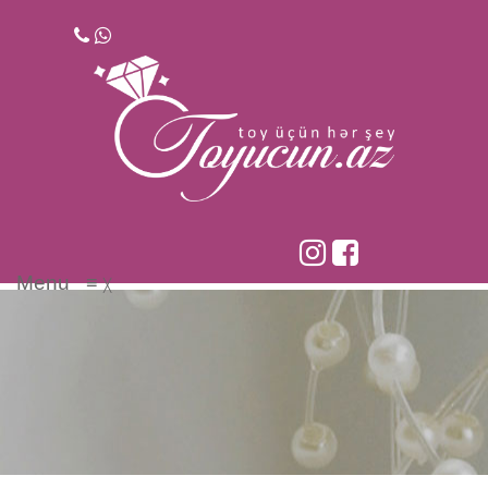
Skip
to
content
Menu
≡
╳