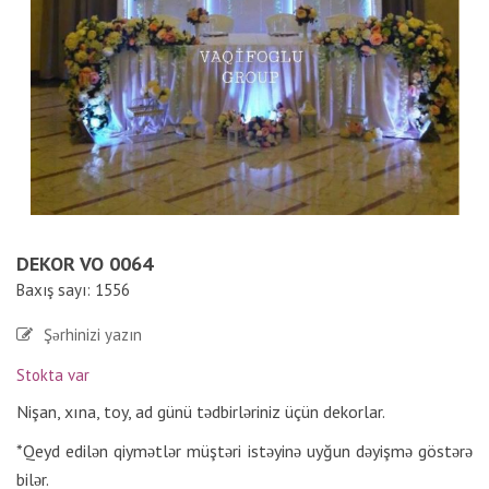
DEKOR VO 0064
Baxış sayı: 1556
Şərhinizi yazın
Stokta var
Nişan, xına, toy, ad günü tədbirləriniz üçün dekorlar.
*Qeyd edilən qiymətlər müştəri istəyinə uyğun dəyişmə göstərə
bilər.