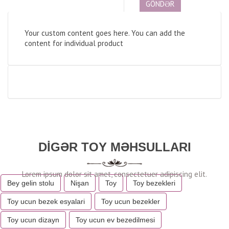
Your custom content goes here. You can add the
content for individual product
DIGƏR TOY MƏHSULLARI
Bey gelin stolu
Nişan
Toy
Toy bezekleri
Toy ucun bezek esyalari
Toy ucun bezekler
Toy ucun dizayn
Toy ucun ev bezedilmesi