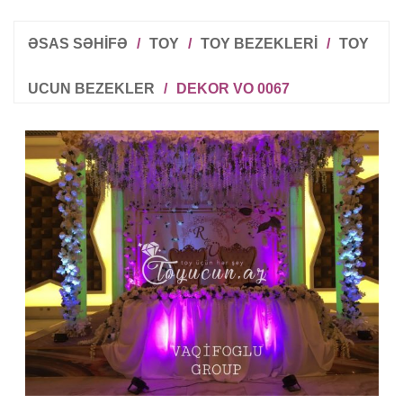
ƏSAS SƏHİFƏ
/
TOY
/
TOY BEZEKLERI
/
TOY
UCUN BEZEKLER
/
DEKOR VO 0067
R
T