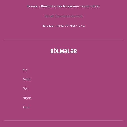
Ünvanı: Əhməd Rəcəbli, Nərimanov rayonu, Bakı.
Email:
[email protected]
Telefon: +994 77 384 13 14
BÖLMƏLƏR
Bəy
Gəlin
Toy
Nişan
Xına