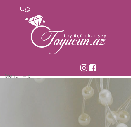
Skip
to
content
Menu
≡
╳