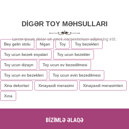
DIGƏR TOY MƏHSULLARI
Bey gelin stolu
Nişan
Toy
Toy bezekleri
Toy ucun bezek esyalari
Toy ucun bezekler
Toy ucun dizayn
Toy ucun ev bezedilmesi
Toy ucun ev bezekleri
Toy ucun evin bezedilmesi
Xina dekorlari
Xinayaxdi merasimi
Xinayaxdi merasimleri
Xına
BİZİMLƏ ƏLAQƏ