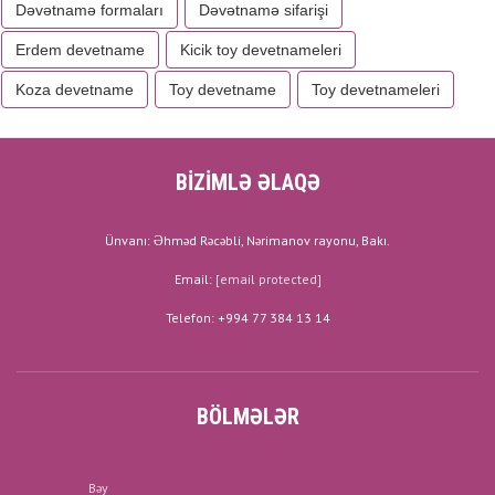
Dəvətnamə formaları
Dəvətnamə sifarişi
Erdem devetname
Kicik toy devetnameleri
Koza devetname
Toy devetname
Toy devetnameleri
BİZİMLƏ ƏLAQƏ
Ünvanı: Əhməd Rəcəbli, Nərimanov rayonu, Bakı.
Email:
[email protected]
Telefon: +994 77 384 13 14
BÖLMƏLƏR
Bəy