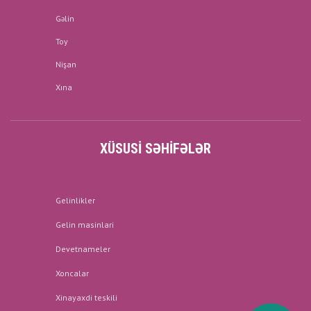
Gəlin
Toy
Nişan
Xına
XÜSUSI SƏHIFƏLƏR
Gelinlikler
Gelin masinlari
Devetnameler
Xoncalar
Xinayaxdi teskili