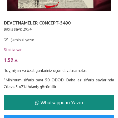
DEVETNAMELER CONCEPT-5490
Baxış sayı: 2954
Şərhinizi yazın
Stokta var
1.52
₼
Toy, nişan və özəl günləriniz üçün dəvətnamələr.
*Minimum sifariş sayı 50 ƏDƏD. Daha az sifariş saylarında
Əlavə 5 AZN ödəniş götürülür.
Whatsappdan Yazın