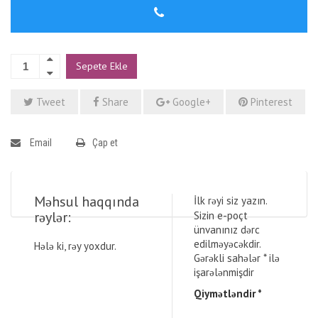
Sepete Ekle
Tweet
Share
Google+
Pinterest
Email
Çap et
Məhsul haqqında
İlk rəyi siz yazın.
rəylər:
Sizin e-poçt
ünvanınız dərc
edilməyəcəkdir.
Hələ ki, rəy yoxdur.
Gərəkli sahələr
*
ilə
işarələnmişdir
Qiymətləndir
*