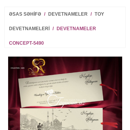
ƏSAS SƏHİFƏ
/
DEVETNAMELER
/
TOY
DEVETNAMELERI
/
DEVETNAMELER
CONCEPT-5490
R
T