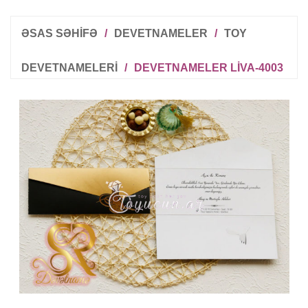
ƏSAS SƏHİFƏ
/
DEVETNAMELER
/
TOY
DEVETNAMELERI
/
DEVETNAMELER LIVA-4003
R
T