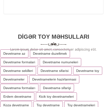
DIGƏR TOY MƏHSULLARI
Devetname az
Devetname duzeltmek
Devetname formalari
Devetname numuneleri
Devetname sekilleri
Devetname sifarisi
Devetname toy
Devetnameler
Devetnamelerin hazirlanmasi
Dəvətnamə formaları
Dəvətnamə sifarişi
Erdem devetname
Kicik toy devetnameleri
Koza devetname
Toy devetname
Toy devetnameleri