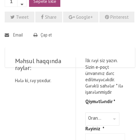
Sepete Ekle
Tweet
Share
Google+
Pinterest
Email
Çap et
Məhsul haqqında
İlk rəyi siz yazın.
rəylər:
Sizin e-poçt
ünvanınız dərc
edilməyəcəkdir.
Hələ ki, rəy yoxdur.
Gərəkli sahələr
*
ilə
işarələnmişdir
Qiymətləndir
*
Rəyiniz
*