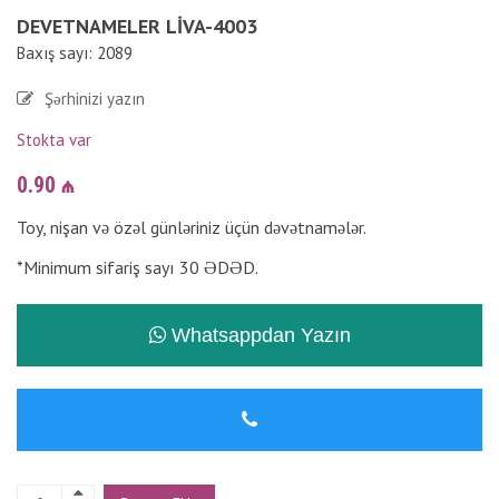
DEVETNAMELER LIVA-4003
Baxış sayı: 2089
Şərhinizi yazın
Stokta var
0.90
₼
Toy, nişan və özəl günləriniz üçün dəvətnamələr.
*Minimum sifariş sayı 30 ƏDƏD.
Whatsappdan Yazın