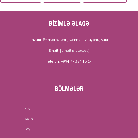
BİZİMLƏ ƏLAQƏ
Ünvanı: Əhməd Rəcəbli, Nərimanov rayonu, Bakı.
Email:
[email protected]
Telefon: +994 77 384 13 14
BÖLMƏLƏR
Bəy
Gəlin
Toy