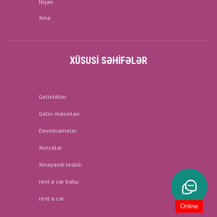
Nişan
Xına
XÜSUSI SƏHIFƏLƏR
Gelinlikler
Gelin masinlari
Devetnameler
Xoncalar
Xinayaxdi teskili
rent a car baku
rent a car