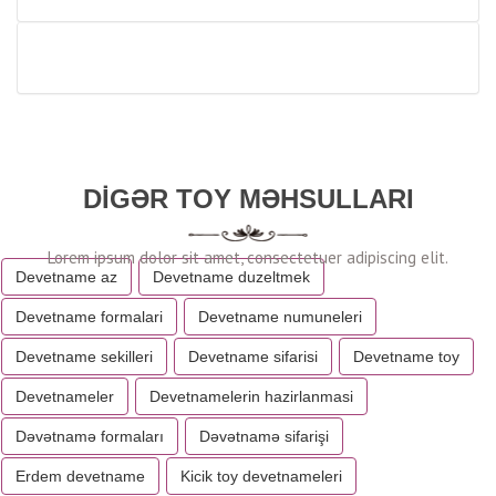
DIGƏR TOY MƏHSULLARI
Devetname az
Devetname duzeltmek
Devetname formalari
Devetname numuneleri
Devetname sekilleri
Devetname sifarisi
Devetname toy
Devetnameler
Devetnamelerin hazirlanmasi
Dəvətnamə formaları
Dəvətnamə sifarişi
Erdem devetname
Kicik toy devetnameleri