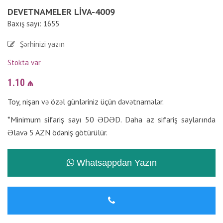
DEVETNAMELER LIVA-4009
Baxış sayı: 1655
Şərhinizi yazın
Stokta var
1.10
₼
Toy, nişan və özəl günləriniz üçün dəvətnamələr.
*Minimum sifariş sayı 50 ƏDƏD. Daha az sifariş saylarında
Əlavə 5 AZN ödəniş götürülür.
Whatsappdan Yazın