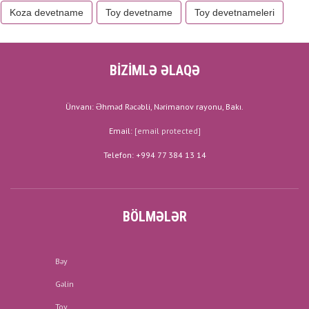
Koza devetname
Toy devetname
Toy devetnameleri
BİZİMLƏ ƏLAQƏ
Ünvanı: Əhməd Rəcəbli, Nərimanov rayonu, Bakı.
Email:
[email protected]
Telefon: +994 77 384 13 14
BÖLMƏLƏR
Bəy
Gəlin
Toy