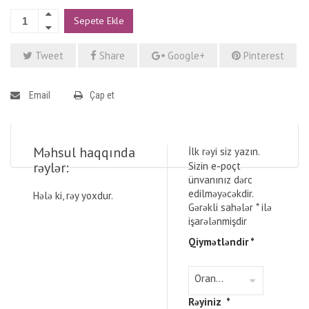
Sepete Ekle
Tweet
Share
Google+
Pinterest
Email
Çap et
Məhsul haqqında
İlk rəyi siz yazın.
rəylər:
Sizin e-poçt
ünvanınız dərc
edilməyəcəkdir.
Hələ ki, rəy yoxdur.
Gərəkli sahələr
*
ilə
işarələnmişdir
Qiymətləndir
*
Rəyiniz
*