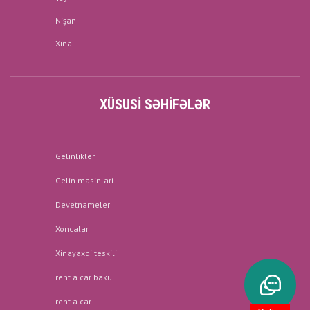
Nişan
Xına
XÜSUSI SƏHIFƏLƏR
Gelinlikler
Gelin masinlari
Devetnameler
Xoncalar
Xinayaxdi teskili
rent a car baku
rent a car