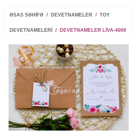
ƏSAS SƏHİFƏ
/
DEVETNAMELER
/
TOY
DEVETNAMELERI
/
DEVETNAMELER LIVA-4009
R
T