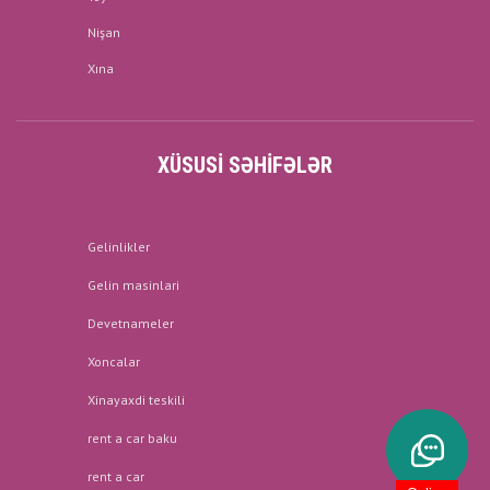
Nişan
Xına
XÜSUSI SƏHIFƏLƏR
Gelinlikler
Gelin masinlari
Devetnameler
Xoncalar
Xinayaxdi teskili
rent a car baku
rent a car