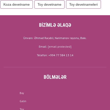
Koza devetname
Toy devetname
Toy devetnameleri
BİZİMLƏ ƏLAQƏ
Ünvanı: Əhməd Rəcəbli, Nərimanov rayonu, Bakı.
Email:
[email protected]
Telefon: +994 77 384 13 14
BÖLMƏLƏR
Bəy
Gəlin
Toy