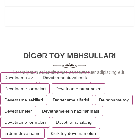
DIGƏR TOY MƏHSULLARI
Devetname az
Devetname duzeltmek
Devetname formalari
Devetname numuneleri
Devetname sekilleri
Devetname sifarisi
Devetname toy
Devetnameler
Devetnamelerin hazirlanmasi
Dəvətnamə formaları
Dəvətnamə sifarişi
Erdem devetname
Kicik toy devetnameleri