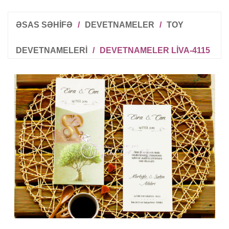
ƏSAS SƏHİFƏ
/
DEVETNAMELER
/
TOY
DEVETNAMELERI
/
DEVETNAMELER LIVA-4115
R
T