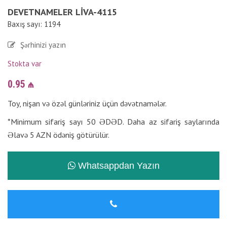
DEVETNAMELER LIVA-4115
Baxış sayı: 1194
Şərhinizi yazın
Stokta var
0.95
₼
Toy, nişan və özəl günləriniz üçün dəvətnamələr.
*Minimum sifariş sayı 50 ƏDƏD. Daha az sifariş saylarında
Əlavə 5 AZN ödəniş götürülür.
Whatsappdan Yazın