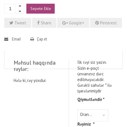
Sepete Ekle
Tweet
Share
Google+
Pinterest
Email
Çap et
Məhsul haqqında
İlk rəyi siz yazın.
rəylər:
Sizin e-poçt
ünvanınız dərc
edilməyəcəkdir.
Hələ ki, rəy yoxdur.
Gərəkli sahələr
*
ilə
işarələnmişdir
Qiymətləndir
*
Rəyiniz
*