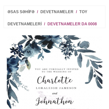
ƏSAS SƏHİFƏ
/
DEVETNAMELER
/
TOY
DEVETNAMELERI
/
DEVETNAMELER DA 0008
R
T