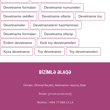
Devetname formalari
Devetname numuneleri
Devetname sekilleri
Devetname sifarisi
Devetname toy
Devetnameler
Devetnamelerin hazirlanmasi
Dəvətnamə formaları
Dəvətnamə sifarişi
Erdem devetname
Kicik toy devetnameleri
Koza devetname
Toy devetname
Toy devetnameleri
BİZİMLƏ ƏLAQƏ
Ünvanı: Əhməd Rəcəbli, Nərimanov rayonu, Bakı.
Email:
[email protected]
Telefon: +994 77 384 13 14