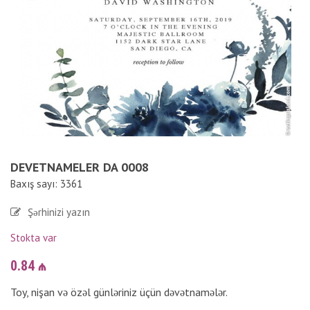
DEVETNAMELER DA 0008
Baxış sayı: 3361
Şərhinizi yazın
Stokta var
0.84
₼
Toy, nişan və özəl günləriniz üçün dəvətnamələr.