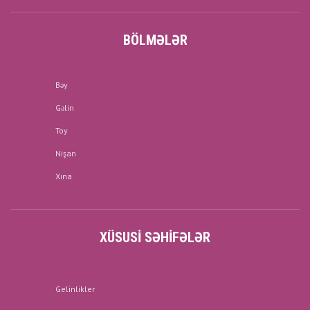
BÖLMƏLƏR
Bəy
Gəlin
Toy
Nişan
Xına
XÜSUSI SƏHIFƏLƏR
Gelinlikler