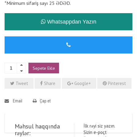
*Minimum sifariş sayı 25 ƏDƏD.
Whatsappdan Yazın
Sepete Ekle
Tweet
Share
Google+
Pinterest
Email
Çap et
Məhsul haqqında
İlk rəyi siz yazın.
rəylər:
Sizin e-poçt