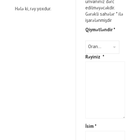
ünvanınız dərc
edilməyəcəkdir.
Hələ ki, rəy yoxdur.
Gərəkli sahələr
*
ilə
işarələnmişdir
Qiymətləndir
*
Rəyiniz
*
İsim
*