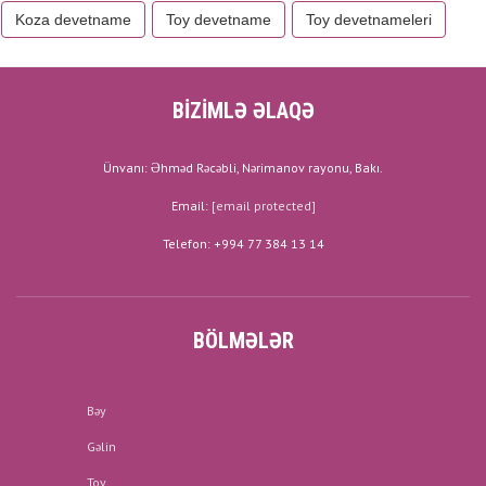
Koza devetname
Toy devetname
Toy devetnameleri
BİZİMLƏ ƏLAQƏ
Ünvanı: Əhməd Rəcəbli, Nərimanov rayonu, Bakı.
Email:
[email protected]
Telefon: +994 77 384 13 14
BÖLMƏLƏR
Bəy
Gəlin
Toy