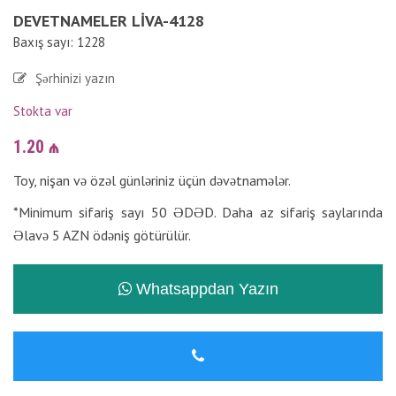
DEVETNAMELER LIVA-4128
Baxış sayı: 1228
Şərhinizi yazın
Stokta var
1.20
₼
Toy, nişan və özəl günləriniz üçün dəvətnamələr.
*Minimum sifariş sayı 50 ƏDƏD. Daha az sifariş saylarında
Əlavə 5 AZN ödəniş götürülür.
Whatsappdan Yazın