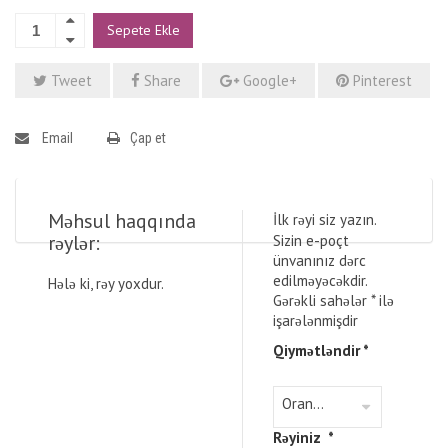
Sepete Ekle
Tweet
Share
Google+
Pinterest
Email
Çap et
Məhsul haqqında
İlk rəyi siz yazın.
rəylər:
Sizin e-poçt
ünvanınız dərc
edilməyəcəkdir.
Hələ ki, rəy yoxdur.
Gərəkli sahələr
*
ilə
işarələnmişdir
Qiymətləndir
*
Rəyiniz
*