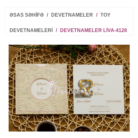
ƏSAS SƏHİFƏ
/
DEVETNAMELER
/
TOY
DEVETNAMELERI
/
DEVETNAMELER LIVA-4128
R
T