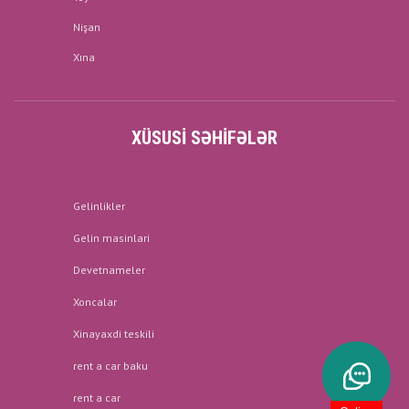
Nişan
Xına
XÜSUSI SƏHIFƏLƏR
Gelinlikler
Gelin masinlari
Devetnameler
Xoncalar
Xinayaxdi teskili
rent a car baku
rent a car