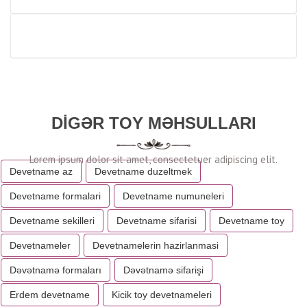
DIGƏR TOY MƏHSULLARI
Devetname az
Devetname duzeltmek
Devetname formalari
Devetname numuneleri
Devetname sekilleri
Devetname sifarisi
Devetname toy
Devetnameler
Devetnamelerin hazirlanmasi
Dəvətnamə formaları
Dəvətnamə sifarişi
Erdem devetname
Kicik toy devetnameleri