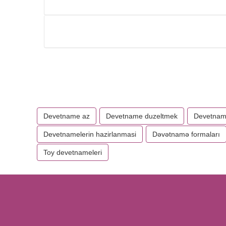
Devetname az
Devetname duzeltmek
Devetname
Devetnamelerin hazirlanmasi
Dəvətnamə formaları
Toy devetnameleri