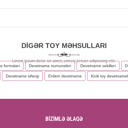
DIGƏR TOY MƏHSULLARI
 formalari
Devetname numuneleri
Devetname sekilleri
D
Dəvətnamə sifarişi
Erdem devetname
Kicik toy devetnamel
BİZİMLƏ ƏLAQƏ