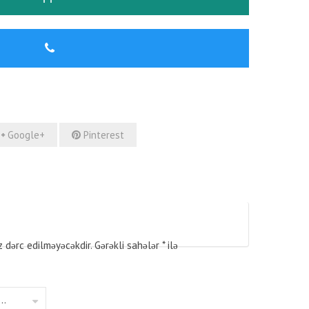
Google+
Pinterest
z dərc edilməyəcəkdir.
Gərəkli sahələr
*
ilə