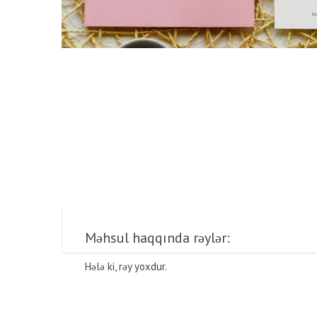
Məhsul haqqında rəylər:
Hələ ki, rəy yoxdur.