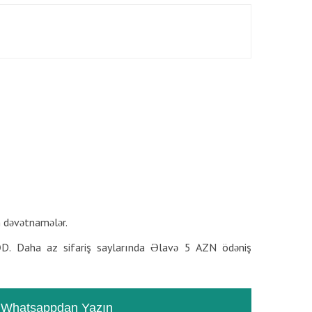
RƏYLƏR
TƏSVIR
n dəvətnamələr.
D. Daha az sifariş saylarında Əlavə 5 AZN ödəniş
Whatsappdan Yazın