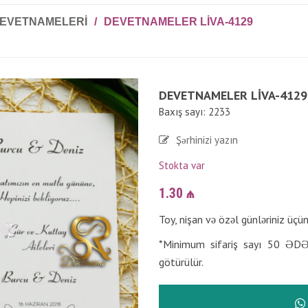
DEVETNAMELERI
/
DEVETNAMELER LIVA-4129
DEVETNAMELER LIVA-4129
Baxış sayı: 2233
Şərhinizi yazın
Stokta var
1.30
₼
Toy, nişan və özəl günləriniz üçü
*Minimum sifariş sayı 50 ƏDƏ
götürülür.