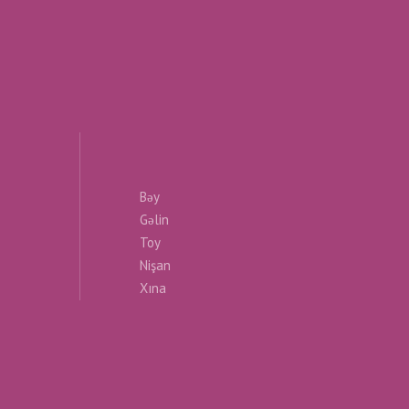
Bəy
Gəlin
Toy
Nişan
Xına