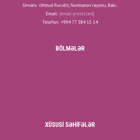
Ünvanı: Əhməd Rəcəbli, Nərimanov rayonu, Bakı.
Email:
[email protected]
Telefon: +994 77 384 13 14
BÖLMƏLƏR
XÜSUSI SƏHIFƏLƏR