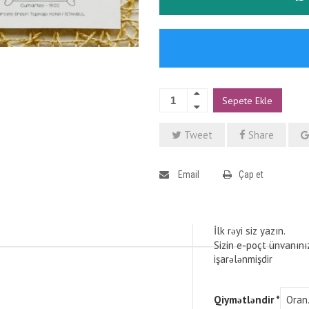
Sepete Ekle
Tweet
Share
Email
Çap et
İlk rəyi siz yazın.
Sizin e-poçt ünvanını
işarələnmişdir
Qiymətləndir
*