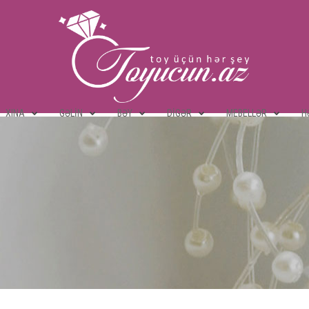
XINA
GƏLIN
BƏY
DIGƏR
MEBELLƏR
H