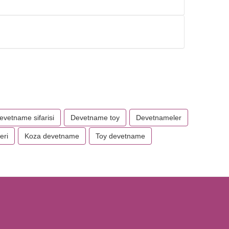
evetname sifarisi
Devetname toy
Devetnameler
eri
Koza devetname
Toy devetname