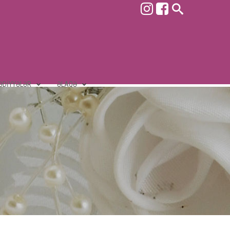
ƏDIYYƏLƏR
ƏLAQƏ