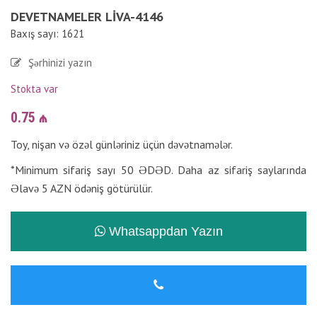
DEVETNAMELER LIVA-4146
Baxış sayı: 1621
Şərhinizi yazın
Stokta var
0.75
₼
Toy, nişan və özəl günləriniz üçün dəvətnamələr.
*Minimum sifariş sayı 50 ƏDƏD. Daha az sifariş saylarında
Əlavə 5 AZN ödəniş götürülür.
Whatsappdan Yazın