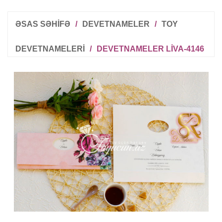
ƏSAS SƏHİFƏ
/
DEVETNAMELER
/
TOY
DEVETNAMELERI
/
DEVETNAMELER LIVA-4146
R
T