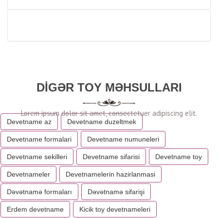
DIGƏR TOY MƏHSULLARI
Devetname az
Devetname duzeltmek
Devetname formalari
Devetname numuneleri
Devetname sekilleri
Devetname sifarisi
Devetname toy
Devetnameler
Devetnamelerin hazirlanmasi
Dəvətnamə formaları
Dəvətnamə sifarişi
Erdem devetname
Kicik toy devetnameleri