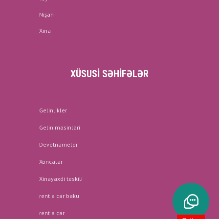
Nişan
Xına
XÜSUSI SƏHIFƏLƏR
Gelinlikler
Gelin masinlari
Devetnameler
Xoncalar
Xinayaxdi teskili
rent a car baku
rent a car