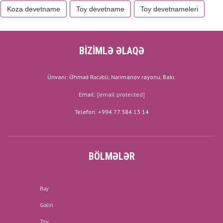
Koza devetname
Toy devetname
Toy devetnameleri
BİZİMLƏ ƏLAQƏ
Ünvanı: Əhməd Rəcəbli, Nərimanov rayonu, Bakı.
Email:
[email protected]
Telefon: +994 77 384 13 14
BÖLMƏLƏR
Bəy
Gəlin
Toy