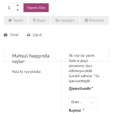
Sepete Ekle
Tweet
Share
Google+
Pinterest
Email
Çap et
Məhsul haqqında
İlk rəyi siz yazın.
rəylər:
Sizin e-poçt
ünvanınız dərc
edilməyəcəkdir.
Hələ ki, rəy yoxdur.
Gərəkli sahələr
*
ilə
işarələnmişdir
Qiymətləndir
*
Rəyiniz
*