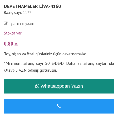
DEVETNAMELER LIVA-4160
Baxış sayı: 1172
Şərhinizi yazın
Stokta var
0.80
₼
Toy, nişan və özəl günləriniz üçün dəvətnamələr.
*Minimum sifariş sayı 50 ƏDƏD. Daha az sifariş saylarında
Əlavə 5 AZN ödəniş götürülür.
Whatsappdan Yazın