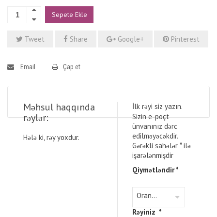
Sepete Ekle
Tweet
Share
Google+
Pinterest
Email
Çap et
Məhsul haqqında
İlk rəyi siz yazın.
rəylər:
Sizin e-poçt
ünvanınız dərc
edilməyəcəkdir.
Hələ ki, rəy yoxdur.
Gərəkli sahələr
*
ilə
işarələnmişdir
Qiymətləndir
*
Rəyiniz
*