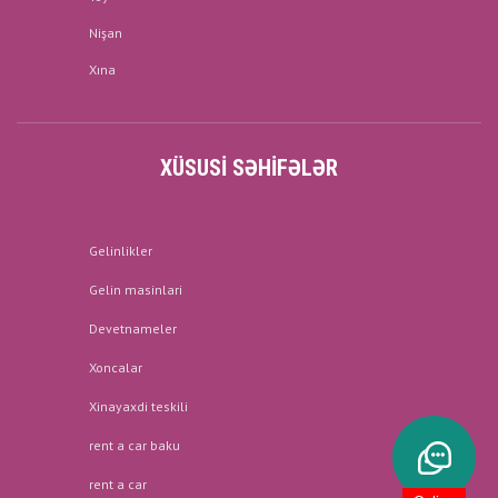
Nişan
Xına
XÜSUSI SƏHIFƏLƏR
Gelinlikler
Gelin masinlari
Devetnameler
Xoncalar
Xinayaxdi teskili
rent a car baku
rent a car