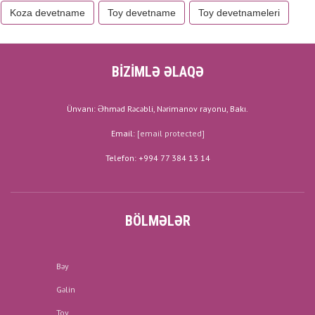
Koza devetname
Toy devetname
Toy devetnameleri
BİZİMLƏ ƏLAQƏ
Ünvanı: Əhməd Rəcəbli, Nərimanov rayonu, Bakı.
Email:
[email protected]
Telefon: +994 77 384 13 14
BÖLMƏLƏR
Bəy
Gəlin
Toy