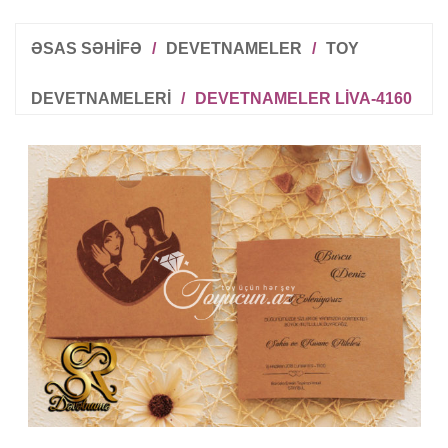
ƏSAS SƏHİFƏ
/
DEVETNAMELER
/
TOY
DEVETNAMELERI
/
DEVETNAMELER LIVA-4160
R
T