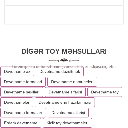
DIGƏR TOY MƏHSULLARI
Devetname az
Devetname duzeltmek
Devetname formalari
Devetname numuneleri
Devetname sekilleri
Devetname sifarisi
Devetname toy
Devetnameler
Devetnamelerin hazirlanmasi
Dəvətnamə formaları
Dəvətnamə sifarişi
Erdem devetname
Kicik toy devetnameleri