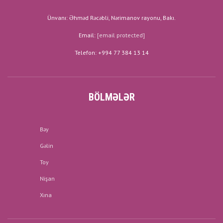
Ünvanı: Əhməd Rəcəbli, Nərimanov rayonu, Bakı.
Email:
[email protected]
Telefon: +994 77 384 13 14
BÖLMƏLƏR
Bəy
Gəlin
Toy
Nişan
Xına