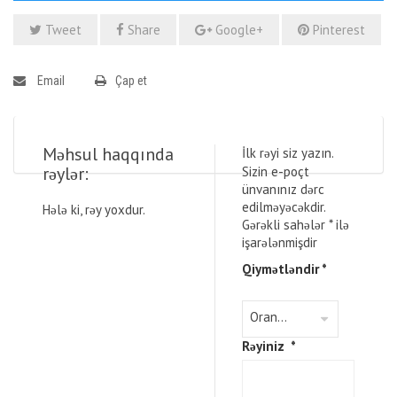
Tweet
Share
Google+
Pinterest
Email
Çap et
Məhsul haqqında
İlk rəyi siz yazın.
rəylər:
Sizin e-poçt
ünvanınız dərc
edilməyəcəkdir.
Hələ ki, rəy yoxdur.
Gərəkli sahələr
*
ilə
işarələnmişdir
Qiymətləndir
*
Rəyiniz
*