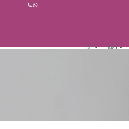
Skip
to
content
TOY
NIŞAN