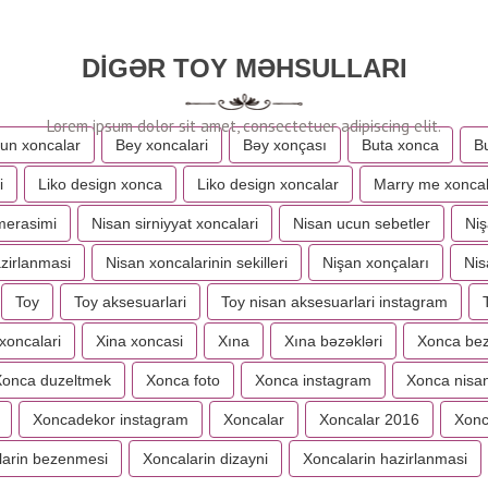
DIGƏR TOY MƏHSULLARI
un xoncalar
Bey xoncalari
Bəy xonçası
Buta xonca
B
i
Liko design xonca
Liko design xoncalar
Marry me xoncal
merasimi
Nisan sirniyyat xoncalari
Nisan ucun sebetler
Niş
azirlanmasi
Nisan xoncalarinin sekilleri
Nişan xonçaları
Nis
Toy
Toy aksesuarlari
Toy nisan aksesuarlari instagram
xoncalari
Xina xoncasi
Xına
Xına bəzəkləri
Xonca bez
Xonca duzeltmek
Xonca foto
Xonca instagram
Xonca nisa
Xoncadekor instagram
Xoncalar
Xoncalar 2016
Xonc
larin bezenmesi
Xoncalarin dizayni
Xoncalarin hazirlanmasi