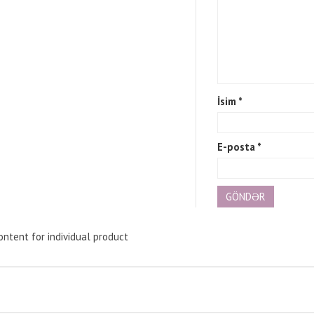
İsim
*
E-posta
*
ntent for individual product