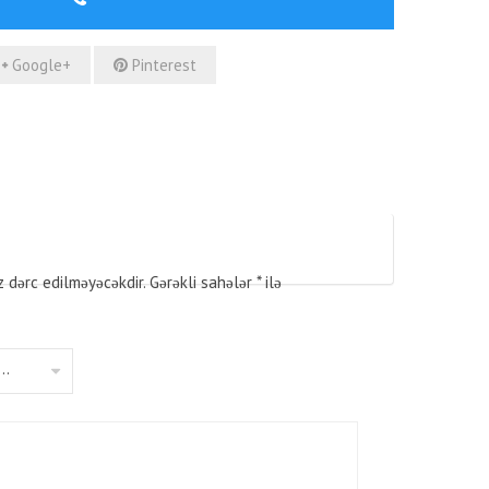
Google+
Pinterest
z dərc edilməyəcəkdir.
Gərəkli sahələr
*
ilə