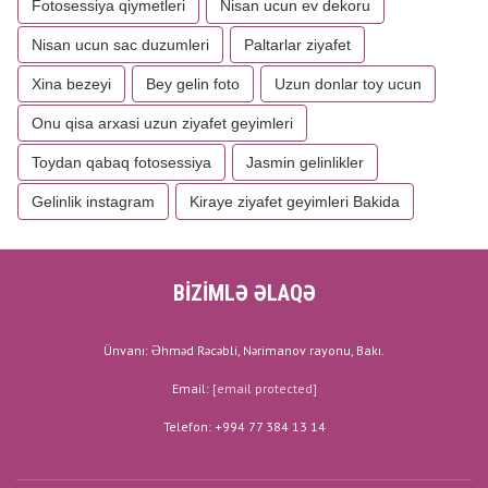
Fotosessiya qiymetleri
Nisan ucun ev dekoru
Nisan ucun sac duzumleri
Paltarlar ziyafet
Xina bezeyi
Bey gelin foto
Uzun donlar toy ucun
Onu qisa arxasi uzun ziyafet geyimleri
Toydan qabaq fotosessiya
Jasmin gelinlikler
Gelinlik instagram
Kiraye ziyafet geyimleri Bakida
BİZİMLƏ ƏLAQƏ
Ünvanı: Əhməd Rəcəbli, Nərimanov rayonu, Bakı.
Email:
[email protected]
Telefon: +994 77 384 13 14