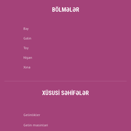
BÖLMƏLƏR
Bəy
Gəlin
Toy
Nişan
Xına
XÜSUSI SƏHIFƏLƏR
Gelinlikler
Gelin masinlari