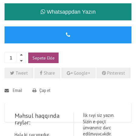
Whatsappdan Yazın
Sepete Ekle
Tweet
Share
Google+
Pinterest
Email
Çap et
Məhsul haqqında
İlk rəyi siz yazın.
rəylər:
Sizin e-poçt
ünvanınız dərc
edilməyəcəkdir.
Hələ ki, rəy yoxdur.