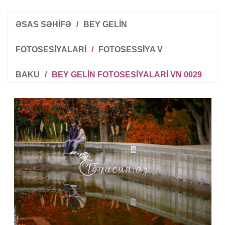
ƏSAS SƏHİFƏ
/
BEY GELIN
FOTOSESIYALARI
/
FOTOSESSIYA V
BAKU
/
BEY GELIN FOTOSESIYALARI VN 0029
R
T