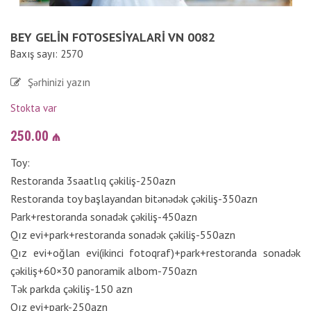
BEY GELIN FOTOSESIYALARI VN 0082
Baxış sayı: 2570
Şərhinizi yazın
Stokta var
250.00
₼
Toy:
Restoranda 3saatlıq çəkiliş-250azn
Restoranda toy başlayandan bitənədək çəkiliş-350azn
Park+restoranda sonadək çəkiliş-450azn
Qız evi+park+restoranda sonadək çəkiliş-550azn
Qız evi+oğlan evi(ikinci fotoqraf)+park+restoranda sonadək
çəkiliş+60×30 panoramik albom-750azn
Tək parkda çəkiliş-150 azn
Qız evi+park-250azn