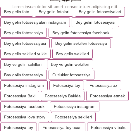
Bey gelin foto
Bey gelin fotolari
Bey gelin fotosesiyalari
Bey gelin fotosesiyalari instagram
Bey gelin fotosesiyasi
Bey gelin fotosessiya
Bey gelin fotosessiya facebook
Bey gelin fotosessiyasi
Bey gelin sekilleri fotosesiya
Bey gelin sekilleri yukle
Bey gelin wekilleri
Bey ve gelin sekilleri
Bey ve gelin wekilleri
Bəy gəlin fotosessiya
Cutlukler fotosessiya
Fotosesiya instagram
Fotosesiya toy
Fotosessiya az
Fotosessiya Baki
Fotosessiya Bakida
Fotosessiya etmek
Fotosessiya facebook
Fotosessiya instagram
Fotosessiya love story
Fotosessiya sekilleri
Fotosessiya toy
Fotosessiya toy ucun
Fotosessiya v baku