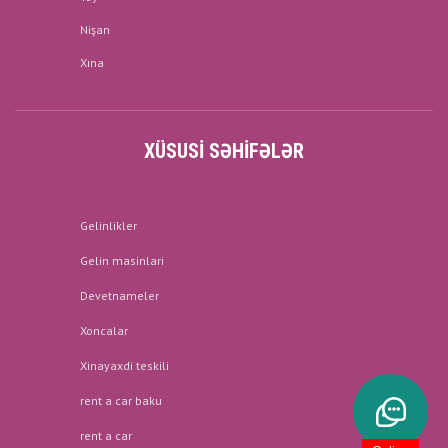
Nişan
Xına
XÜSUSI SƏHIFƏLƏR
Gelinlikler
Gelin masinlari
Devetnameler
Xoncalar
Xinayaxdi teskili
rent a car baku
rent a car