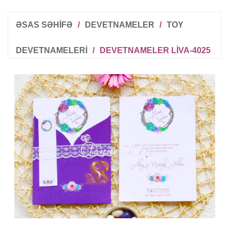
ƏSAS SƏHİFƏ
/
DEVETNAMELER
/
TOY
DEVETNAMELERI
/
DEVETNAMELER LIVA-4025
R
T