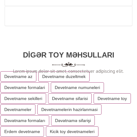
DIGƏR TOY MƏHSULLARI
Devetname az
Devetname duzeltmek
Devetname formalari
Devetname numuneleri
Devetname sekilleri
Devetname sifarisi
Devetname toy
Devetnameler
Devetnamelerin hazirlanmasi
Dəvətnamə formaları
Dəvətnamə sifarişi
Erdem devetname
Kicik toy devetnameleri