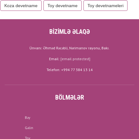
Koza devetname
Toy devetname
Toy devetnameleri
BİZİMLƏ ƏLAQƏ
Ünvanı: Əhməd Rəcəbli, Nərimanov rayonu, Bakı.
Email:
[email protected]
Telefon: +994 77 384 13 14
BÖLMƏLƏR
Bəy
Gəlin
Toy