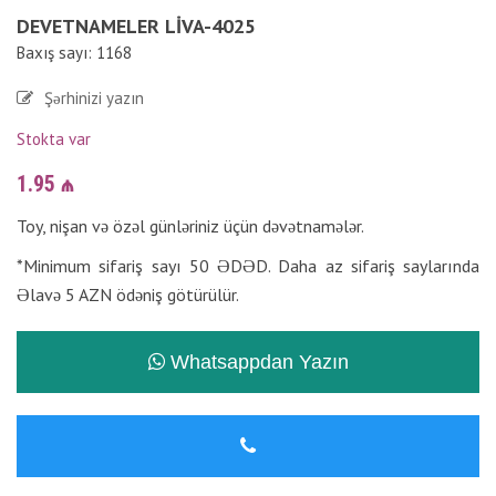
DEVETNAMELER LIVA-4025
Baxış sayı: 1168
Şərhinizi yazın
Stokta var
1.95
₼
Toy, nişan və özəl günləriniz üçün dəvətnamələr.
*Minimum sifariş sayı 50 ƏDƏD. Daha az sifariş saylarında
Əlavə 5 AZN ödəniş götürülür.
Whatsappdan Yazın