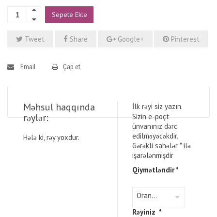
Sepete Ekle
Tweet
Share
Google+
Pinterest
Email
Çap et
Məhsul haqqında
İlk rəyi siz yazın.
rəylər:
Sizin e-poçt
ünvanınız dərc
edilməyəcəkdir.
Hələ ki, rəy yoxdur.
Gərəkli sahələr
*
ilə
işarələnmişdir
Qiymətləndir
*
Rəyiniz
*