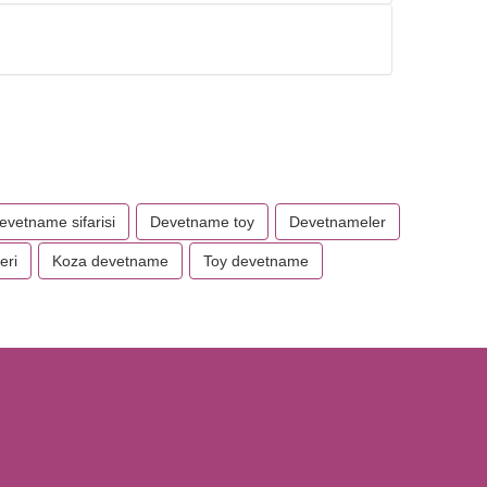
evetname sifarisi
Devetname toy
Devetnameler
eri
Koza devetname
Toy devetname