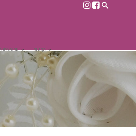
ƏDIYYƏLƏR
ƏLAQƏ