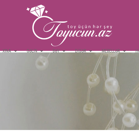
XINA
GƏLIN
BƏY
DIGƏR
MEBELLƏR
H