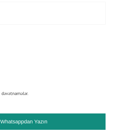
RƏYLƏR
TƏSVIR
n dəvətnamələr.
Whatsappdan Yazın