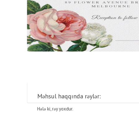
Məhsul haqqında rəylər:
Hələ ki, rəy yoxdur.