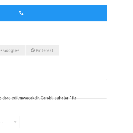
Google+
Pinterest
z dərc edilməyəcəkdir.
Gərəkli sahələr
*
ilə