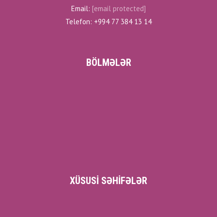
Email:
[email protected]
Telefon: +994 77 384 13 14
BÖLMƏLƏR
XÜSUSI SƏHIFƏLƏR