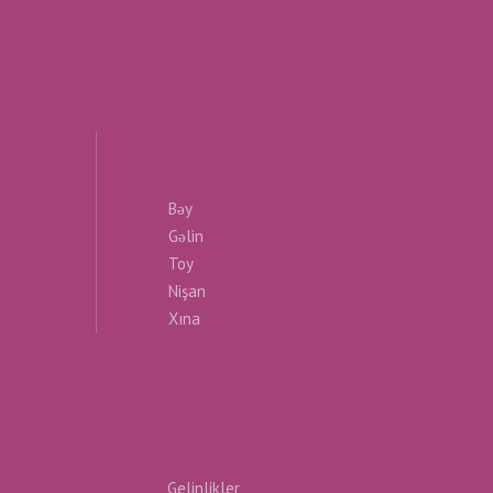
Bəy
Gəlin
Toy
Nişan
Xına
Gelinlikler