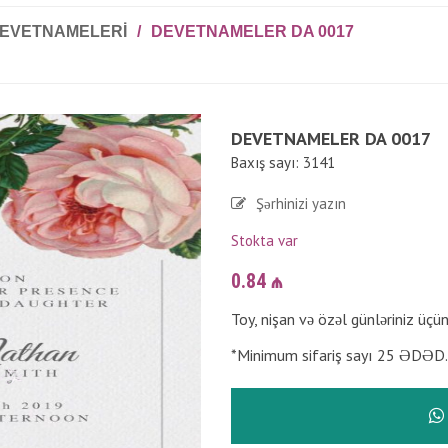
DEVETNAMELERI
/
DEVETNAMELER DA 0017
DEVETNAMELER DA 0017
Baxış sayı: 3141
Şərhinizi yazın
Stokta var
0.84
₼
Toy, nişan və özəl günləriniz üçü
*Minimum sifariş sayı 25 ƏDƏD.