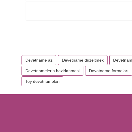
Devetname az
Devetname duzeltmek
Devetname
Devetnamelerin hazirlanmasi
Dəvətnamə formaları
Toy devetnameleri