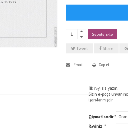
Sepete Ekle
Tweet
Share
Email
Çap et
İlk rəyi siz yazın.
Sizin e-poçt ünvanını
işarələnmişdir
Qiymətləndir
*
Rəyiniz
*