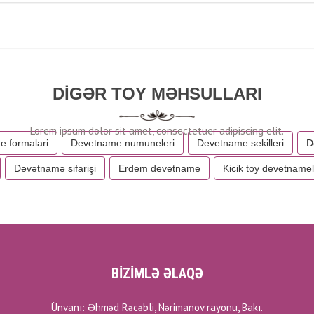
DIGƏR TOY MƏHSULLARI
 formalari
Devetname numuneleri
Devetname sekilleri
D
Dəvətnamə sifarişi
Erdem devetname
Kicik toy devetnamel
BİZİMLƏ ƏLAQƏ
Ünvanı: Əhməd Rəcəbli, Nərimanov rayonu, Bakı.