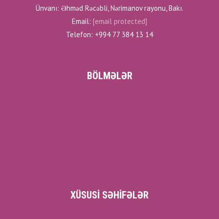
Ünvanı: Əhməd Rəcəbli, Nərimanov rayonu, Bakı.
Email:
[email protected]
Telefon: +994 77 384 13 14
BÖLMƏLƏR
XÜSUSI SƏHIFƏLƏR