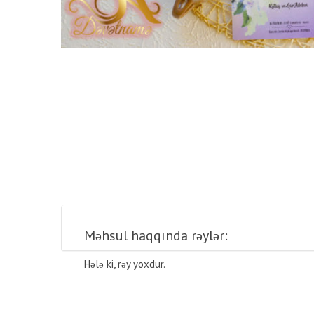
Məhsul haqqında rəylər:
Hələ ki, rəy yoxdur.