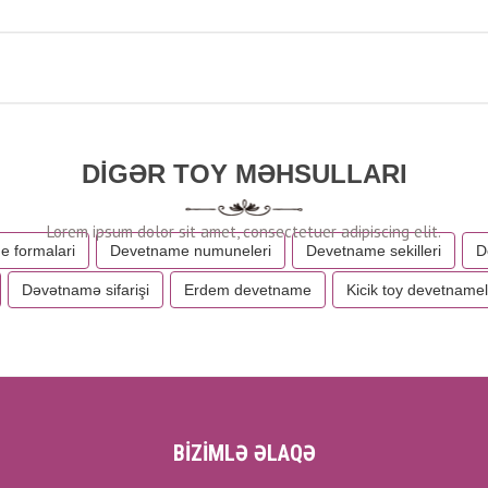
DIGƏR TOY MƏHSULLARI
 formalari
Devetname numuneleri
Devetname sekilleri
D
Dəvətnamə sifarişi
Erdem devetname
Kicik toy devetnamel
BİZİMLƏ ƏLAQƏ