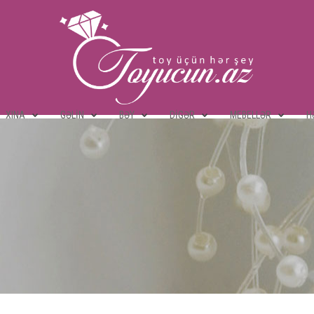
XINA
GƏLIN
BƏY
DIGƏR
MEBELLƏR
H