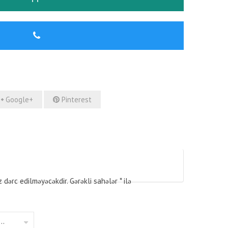
Google+
Pinterest
z dərc edilməyəcəkdir.
Gərəkli sahələr
*
ilə