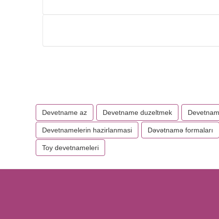
Devetname az
Devetname duzeltmek
Devetname
Devetnamelerin hazirlanmasi
Dəvətnamə formaları
Toy devetnameleri