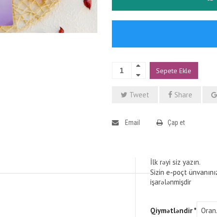
Sepete Ekle
Tweet
Share
Email
Çap et
İlk rəyi siz yazın.
Sizin e-poçt ünvanını
işarələnmişdir
Qiymətləndir
*