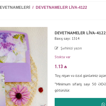
DEVETNAMELERI
/
DEVETNAMELER LIVA-4122
DEVETNAMELER LIVA-4122
Baxış sayı: 1314
Şərhinizi yazın
Stokta var
1.13
₼
Toy, nişan və özəl günləriniz üçü
*Minimum sifariş sayı 50 ƏDƏ
götürülür.