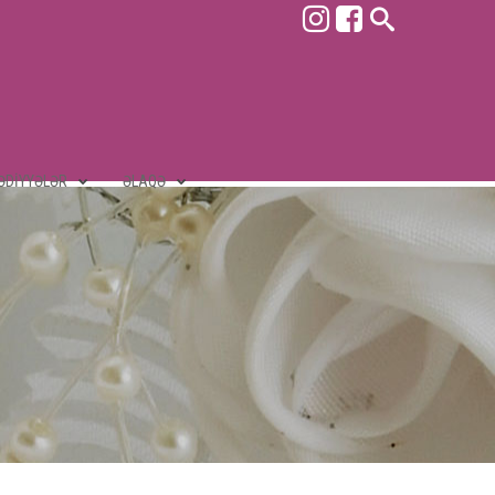
ƏDIYYƏLƏR
ƏLAQƏ