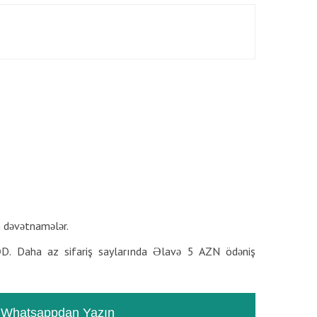
RƏYLƏR
TƏSVIR
n dəvətnamələr.
D. Daha az sifariş saylarında Əlavə 5 AZN ödəniş
Whatsappdan Yazın