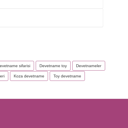
evetname sifarisi
Devetname toy
Devetnameler
eri
Koza devetname
Toy devetname