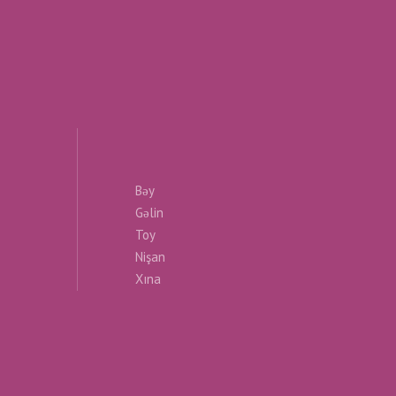
Bəy
Gəlin
Toy
Nişan
Xına