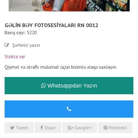
GƏLIN BƏY FOTOSESIYALARI RN 0012
Baxış sayı: 5220
Şərhinizi yazın
Stokta var
Qiymət və ətraflı məlumat üçün bizimlə əlaqə saxlayın.
Whatsappdan Yazın
Tweet
Share
Google+
Pinterest