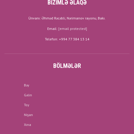
BİZİMLƏ ƏLAQƏ
Ünvanı: Əhməd Rəcəbli, Nərimanov rayonu, Bakı.
Email:
[email protected]
Telefon: +994 77 384 13 14
BÖLMƏLƏR
Bəy
Gəlin
Toy
Nişan
Xına