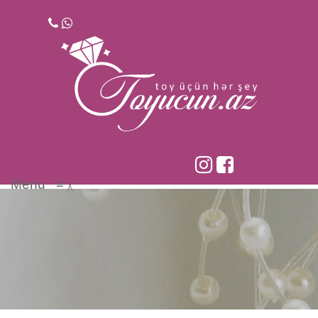
Skip
to
content
Menu
≡
╳