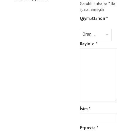
Gərəkli sahələr
*
ilə
işarələnmişdir
Qiymətləndir
*
Rəyiniz
*
İsim
*
E-posta
*