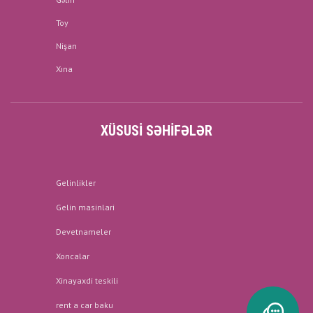
Toy
Nişan
Xına
XÜSUSI SƏHIFƏLƏR
Gelinlikler
Gelin masinlari
Devetnameler
Xoncalar
Xinayaxdi teskili
rent a car baku