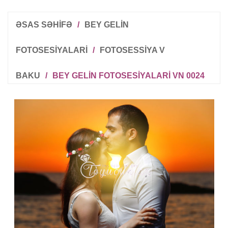
ƏSAS SƏHİFƏ
/
BEY GELIN
FOTOSESIYALARI
/
FOTOSESSIYA V
BAKU
/
BEY GELIN FOTOSESIYALARI VN 0024
R
T