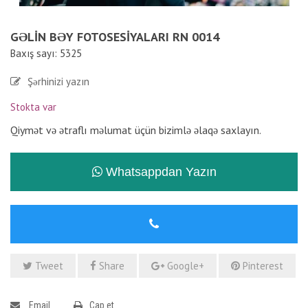
GƏLIN BƏY FOTOSESIYALARI RN 0014
Baxış sayı: 5325
Şərhinizi yazın
Stokta var
Qiymət və ətraflı məlumat üçün bizimlə əlaqə saxlayın.
Whatsappdan Yazın
Tweet
Share
Google+
Pinterest
Email
Çap et