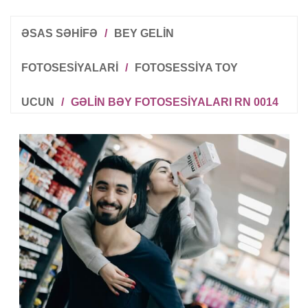
ƏSAS SƏHİFƏ
/
BEY GELIN
FOTOSESIYALARI
/
FOTOSESSIYA TOY
UCUN
/
GƏLIN BƏY FOTOSESIYALARI RN 0014
R
T