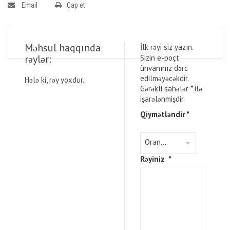
Email
Çap et
Məhsul haqqında
İlk rəyi siz yazın.
rəylər:
Sizin e-poçt
ünvanınız dərc
edilməyəcəkdir.
Hələ ki, rəy yoxdur.
Gərəkli sahələr
*
ilə
işarələnmişdir
Qiymətləndir
*
Rəyiniz
*