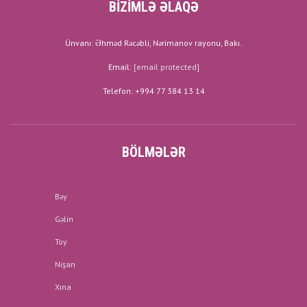
BİZİMLƏ ƏLAQƏ
Ünvanı: Əhməd Rəcəbli, Nərimanov rayonu, Bakı.
Email:
[email protected]
Telefon: +994 77 384 13 14
BÖLMƏLƏR
Bəy
Gəlin
Toy
Nişan
Xına