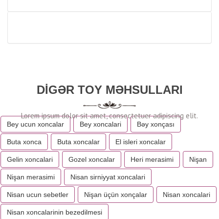
DIGƏR TOY MƏHSULLARI
Bey ucun xoncalar
Bey xoncalari
Bəy xonçası
Buta xonca
Buta xoncalar
El isleri xoncalar
Gelin xoncalari
Gozel xoncalar
Heri merasimi
Nişan
Nişan merasimi
Nisan sirniyyat xoncalari
Nisan ucun sebetler
Nişan üçün xonçalar
Nisan xoncalari
Nisan xoncalarinin bezedilmesi