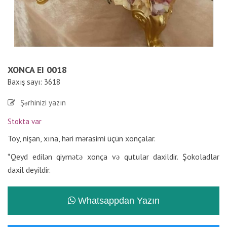
XONCA EI 0018
Baxış sayı: 3618
Şərhinizi yazın
Stokta var
Toy, nişan, xına, həri mərasimi üçün xonçalar.
*Qeyd edilən qiymətə xonça və qutular daxildir. Şokoladlar
daxil deyildir.
Whatsappdan Yazın