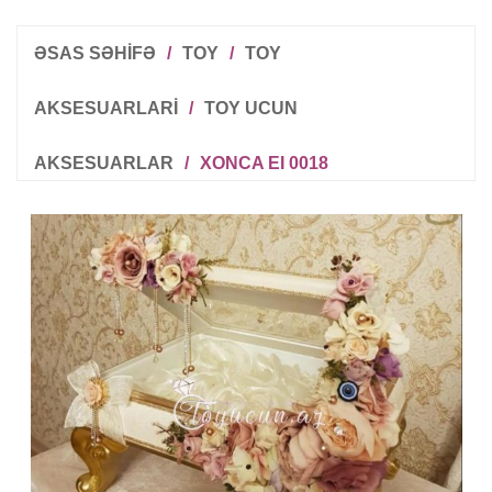
ƏSAS SƏHİFƏ
/
TOY
/
TOY
AKSESUARLARI
/
TOY UCUN
AKSESUARLAR
/
XONCA EI 0018
R
T