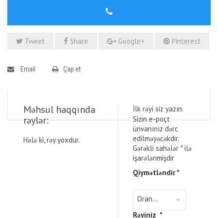
Tweet
Share
Google+
Pinterest
Email
Çap et
Məhsul haqqında
İlk rəyi siz yazın.
rəylər:
Sizin e-poçt
ünvanınız dərc
edilməyəcəkdir.
Hələ ki, rəy yoxdur.
Gərəkli sahələr
*
ilə
işarələnmişdir
Qiymətləndir
*
Rəyiniz
*