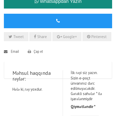
Whatsappdan Yazın
Tweet
Share
Google+
Pinterest
Email
Çap et
Məhsul haqqında
İlk rəyi siz yazın.
rəylər:
Sizin e-poçt
ünvanınız dərc
edilməyəcəkdir.
Hələ ki, rəy yoxdur.
Gərəkli sahələr
*
ilə
işarələnmişdir
Qiymətləndir
*