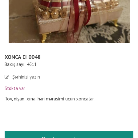
XONCA EI 0048
Baxış sayı: 4511
Şərhinizi yazın
Stokta var
Toy, nişan, xına, həri mərasimi üçün xonçalar.