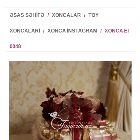
ƏSAS SƏHİFƏ
/
XONCALAR
/
TOY
XONCALARI
/
XONCA INSTAGRAM
/
XONCA EI
0048
R
T