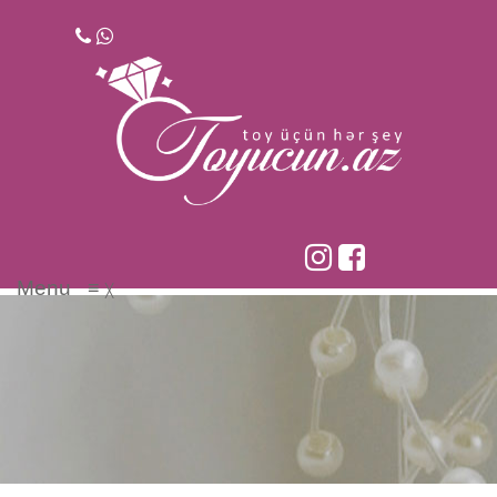
Skip
to
content
Menu
≡
╳