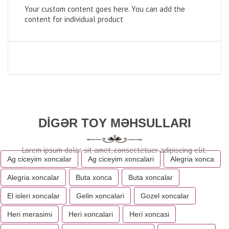
Your custom content goes here. You can add the
content for individual product
DIGƏR TOY MƏHSULLARI
Ag ciceyim xoncalar
Ag ciceyim xoncalari
Alegria xonca
Alegria xoncalar
Buta xonca
Buta xoncalar
El isleri xoncalar
Gelin xoncalari
Gozel xoncalar
Heri merasimi
Heri xoncalari
Heri xoncasi